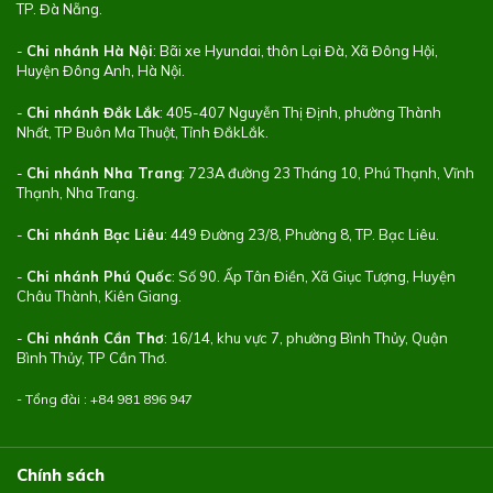
TP. Đà Nẵng.
-
Chi nhánh Hà Nội
: Bãi xe Hyundai, thôn Lại Đà, Xã Đông Hội,
Huyện Đông Anh, Hà Nội.
-
Chi nhánh Đắk Lắk
: 405-407 Nguyễn Thị Định, phường Thành
Nhất, TP Buôn Ma Thuột, Tỉnh ĐắkLắk.
-
Chi nhánh Nha Trang
: 723A đường 23 Tháng 10, Phú Thạnh, Vĩnh
Thạnh, Nha Trang.
-
Chi nhánh Bạc Liêu
: 449 Đường 23/8, Phường 8, TP. Bạc Liêu.
-
Chi nhánh Phú Quốc
: Số 90. Ấp Tân Điền, Xã Giục Tượng, Huyện
Châu Thành, Kiên Giang.
-
Chi nhánh Cần Thơ
: 16/14, khu vực 7, phường Bình Thủy, Quận
Bình Thủy, TP Cần Thơ.
- Tổng đài : +84
981 896 947
Chính sách