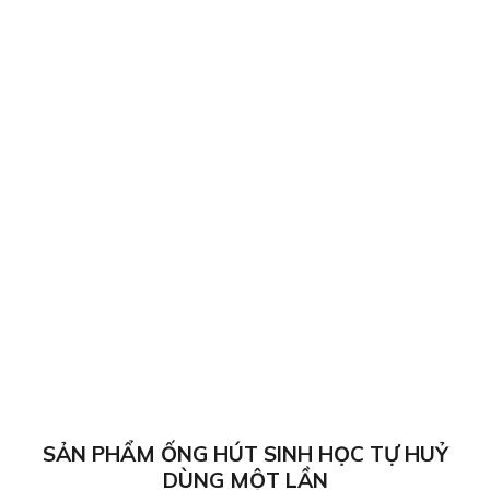
Phân hủy hoàn toàn trong môi trường tự nhiên hoặc
công nghiệp, không gây ô nhiễm môi trường.
Không để lại vi nhựa, an toàn cho sức khỏe con người.
Được làm từ các nguyên liệu thân thiện với môi
trường, góp phần bảo vệ môi trường.
Hiện nay, các sản phẩm HUNUFA
đã trải qua những
kiểm định khắt khe và được cấp nhiều chứng chỉ hàng
đầu thế giới như OK Compost HOME và OK Compost
INDUSTRIAL của TUV Austria, ngoài ra còn có chứng chỉ
DIN Certco Compostable và Biobased 50 – 85% của Đức.
SẢN PHẨM ỐNG HÚT SINH HỌC TỰ HUỶ
DÙNG MỘT LẦN