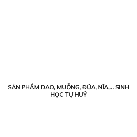
SẢN PHẨM DAO, MUỖNG, ĐŨA, NĨA,… SINH
HỌC TỰ HUỶ
Dao, Muỗng, Đũa, Nĩa sinh học tự hủy dùng một lần