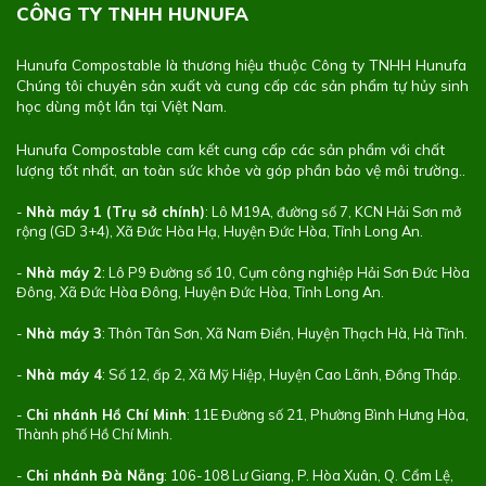
CÔNG TY TNHH HUNUFA
Hunufa Compostable là thương hiệu thuộc Công ty TNHH Hunufa
Chúng tôi chuyên sản xuất và cung cấp các sản phẩm tự hủy sinh
học dùng một lần tại Việt Nam.
Hunufa Compostable cam kết cung cấp các sản phẩm với chất
lượng tốt nhất, an toàn sức khỏe và góp phần bảo vệ môi trường..
-
Nhà máy 1 (Trụ sở chính)
: Lô M19A, đường số 7, KCN Hải Sơn mở
rộng (GD 3+4), Xã Đức Hòa Hạ, Huyện Đức Hòa, Tỉnh Long An.
-
Nhà máy 2
: Lô P9 Đường số 10, Cụm công nghiệp Hải Sơn Đức Hòa
Đông, Xã Đức Hòa Đông, Huyện Đức Hòa, Tỉnh Long An.
-
Nhà máy 3
: Thôn Tân Sơn, Xã Nam Điền, Huyện Thạch Hà, Hà Tĩnh.
-
Nhà máy 4
: Số 12, ấp 2, Xã Mỹ Hiệp, Huyện Cao Lãnh, Đồng Tháp.
-
Chi nhánh Hồ Chí Minh
: 11E Đường số 21, Phường Bình Hưng Hòa,
Thành phố Hồ Chí Minh.
-
Chi nhánh Đà Nẵng
: 106-108 Lư Giang, P. Hòa Xuân, Q. Cẩm Lệ,