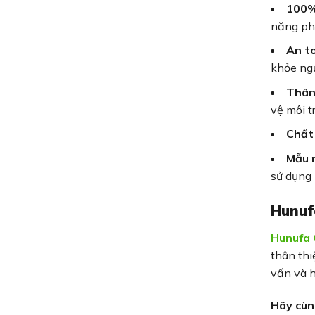
100%
năng phâ
An to
khỏe ngư
Thân 
vệ môi t
Chất 
Mẫu 
sử dụng 
Hunuf
Hunufa
thân thi
vấn và 
Hãy cùn