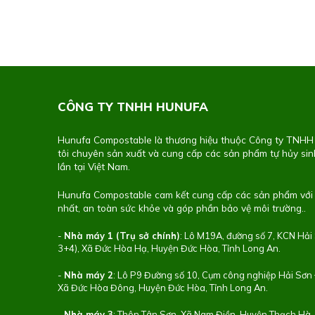
CÔNG TY TNHH HUNUFA
Hunufa Compostable là thương hiệu thuộc Công ty TNH
tôi chuyên sản xuất và cung cấp các sản phẩm tự hủy si
lần tại Việt Nam.
Hunufa Compostable cam kết cung cấp các sản phẩm với 
nhất, an toàn sức khỏe và góp phần bảo vệ môi trường..
-
Nhà máy 1 (Trụ sở chính)
: Lô M19A, đường số 7, KCN Hải
3+4), Xã Đức Hòa Hạ, Huyện Đức Hòa, Tỉnh Long An.
-
Nhà máy 2
: Lô P9 Đường số 10, Cụm công nghiệp Hải Sơ
Xã Đức Hòa Đông, Huyện Đức Hòa, Tỉnh Long An.
-
Nhà máy 3
: Thôn Tân Sơn, Xã Nam Điền, Huyện Thạch Hà, 