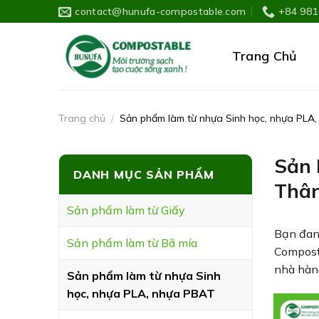
Skip
contact@hunufa-compostable.com
+84 981
to
content
Trang Chủ
Trang chủ
/
Sản phẩm làm từ nhựa Sinh học, nhựa PLA
Sản 
DANH MỤC SẢN PHẨM
Thân
Sản phẩm làm từ Giấy
Bạn đang
Sản phẩm làm từ Bã mía
Composta
nhà hàng
Sản phẩm làm từ nhựa Sinh
học, nhựa PLA, nhựa PBAT