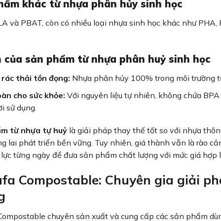
hẩm khác từ nhựa phân hủy sinh học
A và PBAT, còn có nhiều loại nhựa sinh học khác như PHA, 
ch của sản phẩm từ nhựa phân huỷ sinh học
rác thải tồn đọng:
Nhựa phân hủy 100% trong môi trường tự n
àn cho sức khỏe:
Với nguyên liệu tự nhiên, không chứa BPA
i sử dụng.
m từ nhựa tự huỷ
là giải pháp thay thế tốt so với nhựa th
g lai phát triển bền vững. Tuy nhiên, giá thành vẫn là rào c
lực từng ngày để đưa sản phẩm chất lượng với mức giá hợp lý
fa Compostable: Chuyên gia giải ph
g
Compostable chuyên sản xuất và cung cấp các sản phẩm dùng