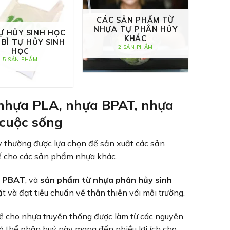
CÁC SẢN PHẨM TỪ
NHỰA TỰ PHÂN HỦY
Ự HỦY SINH HỌC
KHÁC
 BÌ TỰ HỦY SINH
2 SẢN PHẨM
HỌC
5 SẢN PHẨM
 nhựa PLA, nhựa BPAT, nhựa
 cuộc sống
ậy thường được lựa chọn để sản xuất các sản
ế cho các sản phẩm nhựa khác.
a PBAT
, và
sản phẩm từ nhựa phân hủy sinh
và đạt tiêu chuẩn về thân thiên với môi trường.
hế cho nhựa truyền thống được làm từ các nguyên
 có thể phân huỷ này mang đến nhiều lợi ích cho