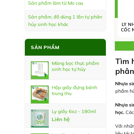
Sản phẩm làm từ Mo cau
Sản phẩm, đồ dùng 1 lần tự phân
hủy sinh học khác
LY N
CỐC 
SẢN PHẨM
Tìm 
Màng bọc thực phẩm
sinh học tự hủy
phân
Nhựa si
Hộp giấy đựng bánh
phẩm hữu
trung thu
Nhựa si
Ly giấy 6oz - 180ml
học.
Các
Liên hệ
Với nhữn
liệu tái