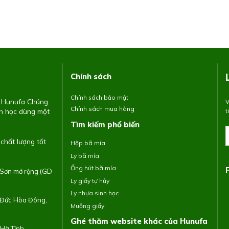
Chính sách
Chính sách bảo mật
H Hunufa
Chúng
V
Chính sách mua hàng
nh học dùng một
t
Tìm kiếm phổ biến
chất lượng tốt
Hộp bã mía
Ly bã mía
Ống hút bã mía
 Sơn mở rộng (GD
Ly giấy tự hủy
Ly nhựa sinh học
n Đức Hòa Đông,
Muỗng giấy
Ghé thăm website khác của Hunufa
Hà Tĩnh.