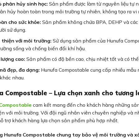
 phân hủy sinh học:
Sản phẩm được làm từ nguyên liệu tự nh
n hủy hoàn toàn trong môi trường tự nhiên, không tạo ra vi 
àn cho sức khỏe:
Sản phẩm không chứa BPA, DEHP và các c
ời sử dụng.
thiện với môi trường:
Sử dụng sản phẩm của Hunufa Compost
rường sống và chống biến đổi khí hậu.
lượng cao:
Sản phẩm có độ bền cao, chịu nhiệt tốt và có thể
mã đẹp, đa dạng:
Hunufa Compostable cung cấp nhiều mẫu m
khác nhau.
a Compostable – Lựa chọn xanh cho tương l
 Compostable
cam kết mang đến cho khách hàng những sản 
ện với môi trường. Với đội ngũ nhân viên chuyên nghiệp và n
hỗ trợ khách hàng lựa chọn sản phẩm phù hợp nhất.
g Hunufa Compostable chung tay bảo vệ môi trường và xây