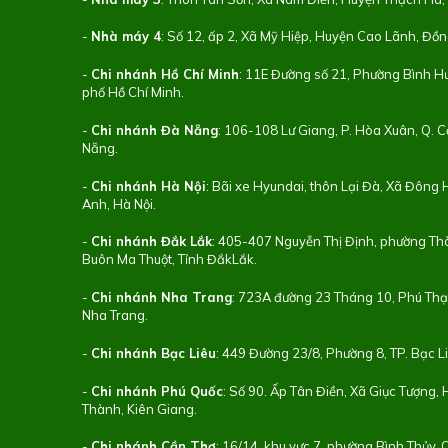
-
Nhà máy 4
: Số 12, ấp 2, Xã Mỹ Hiệp, Huyện Cao Lãnh, Đồ
-
Chi nhánh Hồ Chí Minh
: 11E Đường số 21, Phường Bình 
phố Hồ Chí Minh.
-
Chi nhánh Đà Nẵng
: 106-108 Lư Giang, P. Hòa Xuân, Q. C
Nẵng.
-
Chi nhánh Hà Nội
: Bãi xe Hyundai, thôn Lại Đà, Xã Đông
Anh, Hà Nội.
-
Chi nhánh Đắk Lắk
: 405-407 Nguyễn Thị Định, phường Th
Buôn Ma Thuột, Tỉnh ĐắkLắk.
-
Chi nhánh Nha Trang
: 723A đường 23 Tháng 10, Phú Thạ
Nha Trang.
-
Chi nhánh Bạc Liêu
: 449 Đường 23/8, Phường 8, TP. Bạc Li
-
Chi nhánh Phú Quốc
: Số 90. Ấp Tân Điền, Xã Giục Tượng,
Thành, Kiên Giang.
-
Chi nhánh Cần Thơ
: 16/14, khu vực 7, phường Bình Thủy, 