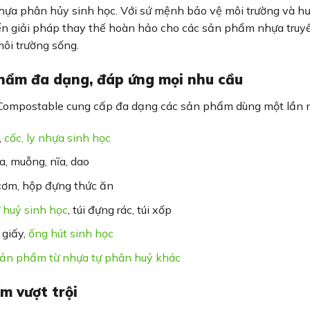
ựa phân hủy sinh học. Với sứ mệnh bảo vệ môi trường và h
 giải pháp thay thế hoàn hảo cho các sản phẩm nhựa truyền
ôi trường sống.
hẩm đa dạng, đáp ứng mọi nhu cầu
Compostable cung cấp đa dạng các sản phẩm dùng một lần 
,
cốc, ly nhựa sinh học
ĩa, muỗng, nĩa, dao
ơm, hộp đựng thức ăn
ự huỷ sinh học
, túi đựng rác, túi xốp
giấy,
ống hút sinh học
ản phẩm từ nhựa tự phân huỷ khác
m vượt trội