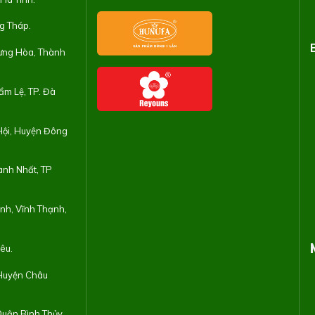
ng Tháp.
Hưng Hòa, Thành
ẩm Lệ, TP. Đà
 Hội, Huyện Đông
ành Nhất, TP
nh, Vĩnh Thạnh,
êu.
 Huyện Châu
Quận Bình Thủy,