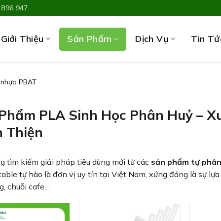
 896 947
Giới Thiệu
Dịch Vụ
Tin Tứ
Sản Phẩm
, nhựa PBAT
Phẩm PLA Sinh Học Phân Huỷ – X
 Thiện
 tìm kiếm giải pháp tiêu dùng mới từ các
sản phẩm tự phân 
ble tự hào là đơn vị uy tín tại Việt Nam, xứng đáng là sự l
, chuỗi cafe…