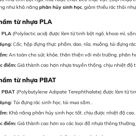
ờng như khả năng
phân hủy sinh học
, giảm thiểu rác thải nh
hẩm từ nhựa PLA
 PLA
(Polylactic acid) được làm từ tinh bột ngô, khoai mì, s
dụng:
Cốc, hộp đựng thực phẩm, dao, nĩa, muỗng, túi đựng rác
ểm:
An toàn cho sức khỏe, thân thiện với môi trường, phân 
c điểm:
Giá thành cao hơn nhựa truyền thống, chịu nhiệt độ 
hẩm từ nhựa PBAT
 PBAT
(Polybutylene Adipate Terephthalate) được làm từ ti
dụng:
Túi đựng rác sinh học, túi mua sắm…
ểm:
Khả năng phân hủy sinh học tốt, chịu được nhiệt độ cao, 
c điểm:
Giá thành cao hơn so các loại đồ nhựa thông thường