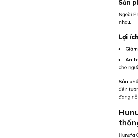
Sản p
Ngoài PL
nhau.
Lợi í
Giảm 
An to
cho ngườ
Sản phẩ
đến tươn
đang nỗ 
Hunu
thốn
Hunufa 