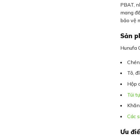
PBAT, nh
mang đến
bảo vệ m
Sản p
Hunufa 
Chén
Tô, đ
Hộp c
Túi t
Khăn 
Các s
Ưu điể