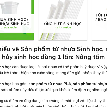
TÚI T
HỰA SINH HỌC /
/ BAO
NHỰA SINH HỌC
ỐNG HÚT SINH HỌC
2 SẢN PHẨM
4 SẢN PHẨM
hiểu về Sản phẩm từ nhựa Sinh học,
 hủy sinh học dùng 1 lần: Nâng tầm
nh học
còn được loại là loại nhựa có thể phân huỷ được vì v
 ích thân thiện cho cuộc sống, mang đến giải pháp thay th
nh học
bao gồm
sản phẩm từ nhựa PLA
,
sản phẩm từ nhự
 sản phẩm này đều được trải qua khâu kiểm định nghiêm ngặt 
g ưu điểm và ứng dụng của chúng là một loại vật liệu thay t
 tạo như tinh bột ngô, mía hoặc chất béo thực vật. Loại nhựa