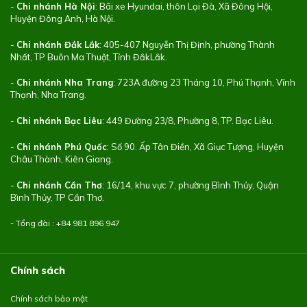
-
Chi nhánh Hà Nội
: Bãi xe Hyundai, thôn Lại Đà, Xã Đông Hội,
Huyện Đông Anh, Hà Nội.
-
Chi nhánh Đắk Lắk
: 405-407 Nguyễn Thị Định, phường Thành
Nhất, TP Buôn Ma Thuột, Tỉnh ĐắkLắk.
-
Chi nhánh Nha Trang
: 723A đường 23 Tháng 10, Phú Thạnh, Vĩnh
Thạnh, Nha Trang.
-
Chi nhánh Bạc Liêu
: 449 Đường 23/8, Phường 8, TP. Bạc Liêu.
-
Chi nhánh Phú Quốc
: Số 90. Ấp Tân Điền, Xã Giục Tượng, Huyện
Châu Thành, Kiên Giang.
-
Chi nhánh Cần Thơ
: 16/14, khu vực 7, phường Bình Thủy, Quận
Bình Thủy, TP Cần Thơ.
- Tổng đài : +84
981 896 947
Chính sách
Chính sách bảo mật