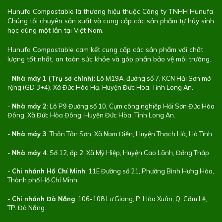
Hunufa Compostable là thương hiệu thuộc Công ty TNHH Hunufa
Chúng tôi chuyên sản xuất và cung cấp các sản phẩm tự hủy sinh
học dùng một lần tại Việt Nam.
Hunufa Compostable cam kết cung cấp các sản phẩm với chất
lượng tốt nhất, an toàn sức khỏe và góp phần bảo vệ môi trường..
-
Nhà máy 1 (Trụ sở chính)
: Lô M19A, đường số 7, KCN Hải Sơn mở
rộng (GD 3+4), Xã Đức Hòa Hạ, Huyện Đức Hòa, Tỉnh Long An.
-
Nhà máy 2
: Lô P9 Đường số 10, Cụm công nghiệp Hải Sơn Đức Hòa
Đông, Xã Đức Hòa Đông, Huyện Đức Hòa, Tỉnh Long An.
-
Nhà máy 3
: Thôn Tân Sơn, Xã Nam Điền, Huyện Thạch Hà, Hà Tĩnh.
-
Nhà máy 4
: Số 12, ấp 2, Xã Mỹ Hiệp, Huyện Cao Lãnh, Đồng Tháp.
-
Chi nhánh Hồ Chí Minh
: 11E Đường số 21, Phường Bình Hưng Hòa,
Thành phố Hồ Chí Minh.
-
Chi nhánh Đà Nẵng
: 106-108 Lư Giang, P. Hòa Xuân, Q. Cẩm Lệ,
TP. Đà Nẵng.