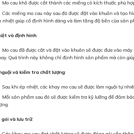
Mo cau khô được cắt thành các miếng có kích thước phù hợp
Các miếng mo cau này sau đó được đặt vào khuôn và tạo hì
 nhiệt giúp cố định hình dáng và làm tăng độ bền của sản 
iệt và định hình
:
Mo cau đã được cắt và đặt vào khuôn sẽ được đưa vào máy é
hay. Quá trình này không chỉ định hình sản phẩm mà còn giú
guội và kiểm tra chất lượng
:
Sau khi ép nhiệt, các khay mo cau sẽ được làm nguội tự nhi
Mỗi sản phẩm sau đó sẽ được kiểm tra kỹ lưỡng để đảm bảo 
ợng.
gói và lưu trữ
:
Các khay mo cau đạt chất lượng sẽ được đóng gói cẩn thận 