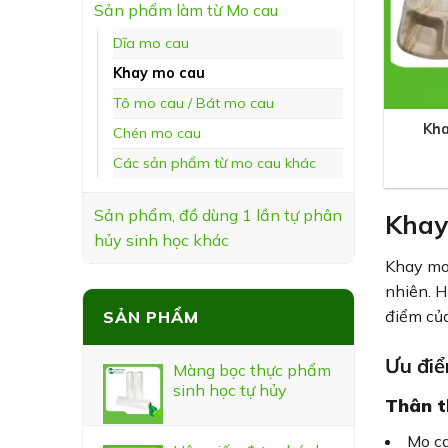
Sản phẩm làm từ Mo cau
Dĩa mo cau
Khay mo cau
+
Tô mo cau / Bát mo cau
Kh
Chén mo cau
Các sản phẩm từ mo cau khác
Sản phẩm, đồ dùng 1 lần tự phân
Khay 
hủy sinh học khác
Khay mo 
nhiên. H
điểm củ
SẢN PHẨM
Ưu điể
Màng bọc thực phẩm
sinh học tự hủy
Thân t
Mo ca