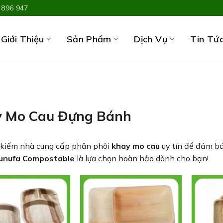
 896 947
Giới Thiệu
Sản Phẩm
Dịch Vụ
Tin Tứ
 Mo Cau Đựng Bánh
 kiếm nhà cung cấp phân phôi
khay mo cau
uy tín để đảm bả
unufa Compostable
là lựa chọn hoàn hảo dành cho bạn!