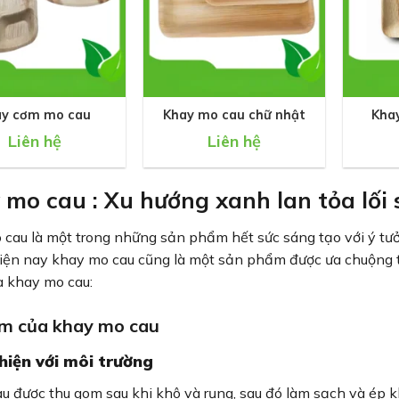
+
+
ay cơm mo cau
Khay mo cau chữ nhật
Kha
Liên hệ
Liên hệ
mo cau : Xu hướng xanh lan tỏa lối 
cau là một trong những sản phẩm hết sức sáng tạo với ý tưởn
iện nay khay mo cau cũng là một sản phẩm được ưa chuộng tr
a khay mo cau:
m của khay mo cau
hiện với môi trường
u được thu gom sau khi khô và rụng, sau đó làm sạch và ép 