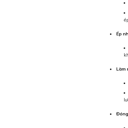
ép
Ép nh
k
Làm n
lư
Đóng 