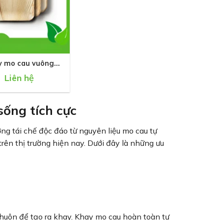
y mo cau vuông
20cm
Liên hệ
sống tích cực
g tái chế độc đáo từ nguyên liệu mo cau tự
ên thị trường hiện nay. Dưới đây là những ưu
khuôn để tạo ra khay. Khay mo cau hoàn toàn tự