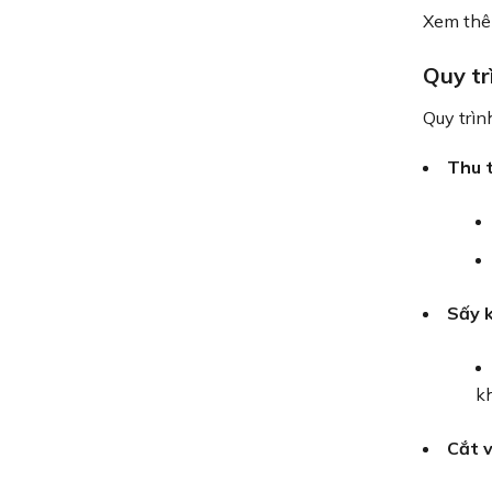
Xem th
Quy tr
Quy trìn
Thu t
Sấy 
kh
Cắt v