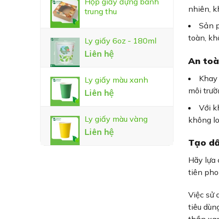
Hộp giấy đựng bánh
nhiên, k
trung thu
Sản p
toàn, kh
Ly giấy 6oz - 180ml
Liên hệ
An toà
Khay 
Ly giấy màu xanh
môi trườ
Liên hệ
Với k
Ly giấy màu vàng
không lo
Liên hệ
Tạo dấ
Hãy lựa 
tiên pho
Việc sử 
tiêu dùn