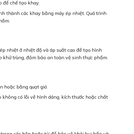
 để chế tạo khay.
nh thành các khay bằng máy ép nhiệt. Quá trình
phẩm.
p nhiệt ở nhiệt độ và áp suất cao để tạo hình
p khử trùng, đảm bảo an toàn vệ sinh thực phẩm.
ên hoặc bằng quạt gió.
không có lỗi về hình dáng, kích thước hoặc chất
trong các hộp hoặc túi để bảo vệ khỏi bụi bẩn và