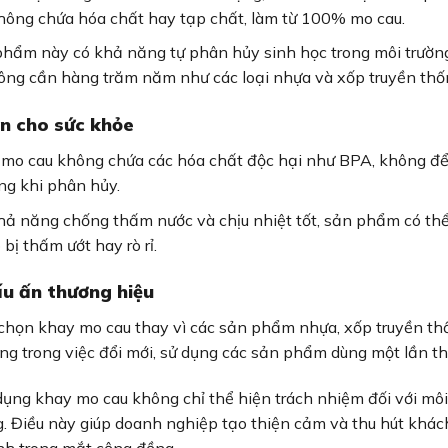
hông chứa hóa chất hay tạp chất, làm từ 100% mo cau.
hẩm này có khả năng tự phân hủy sinh học trong môi trường
ông cần hàng trăm năm như các loại nhựa và xốp truyền thố
n cho sức khỏe
mo cau không chứa các hóa chất độc hại như BPA, không để l
ng khi phân hủy.
hả năng chống thấm nước và chịu nhiệt tốt, sản phẩm có t
 bị thấm ướt hay rò rỉ.
u ấn thương hiệu
chọn khay mo cau thay vì các sản phẩm nhựa, xốp truyền th
ng trong việc đổi mới, sử dụng các sản phẩm dùng một lần th
dụng khay mo cau không chỉ thể hiện trách nhiệm đối với mô
g. Điều này giúp doanh nghiệp tạo thiện cảm và thu hút khá