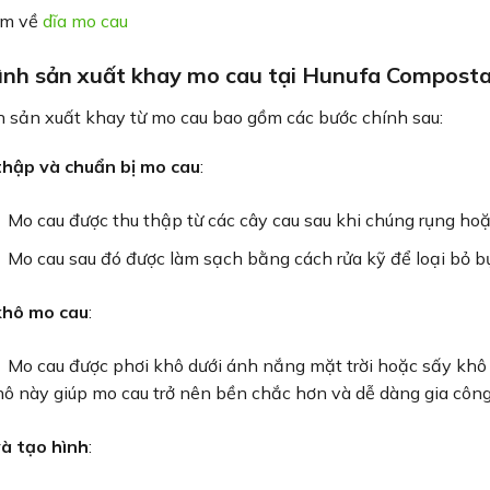
êm về
dĩa mo cau
ình sản xuất khay mo cau tại Hunufa Composta
h sản xuất khay từ mo cau bao gồm các bước chính sau:
hập và chuẩn bị mo cau
:
Mo cau được thu thập từ các cây cau sau khi chúng rụng ho
Mo cau sau đó được làm sạch bằng cách rửa kỹ để loại bỏ bụ
khô mo cau
:
Mo cau được phơi khô dưới ánh nắng mặt trời hoặc sấy khô 
ô này giúp mo cau trở nên bền chắc hơn và dễ dàng gia công
à tạo hình
: