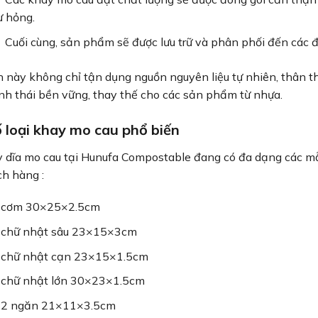
ư hỏng.
Cuối cùng, sản phẩm sẽ được lưu trữ và phân phối đến các đi
h này không chỉ tận dụng nguồn nguyên liệu tự nhiên, thân t
h thái bền vững, thay thế cho các sản phẩm từ nhựa.
 loại khay mo cau phổ biến
 dĩa mo cau tại Hunufa Compostable đang có đa dạng các mẫ
h hàng :
 cơm 30×25×2.5cm
 chữ nhật sâu 23×15×3cm
 chữ nhật cạn 23×15×1.5cm
 chữ nhật lớn 30×23×1.5cm
 2 ngăn 21×11×3.5cm