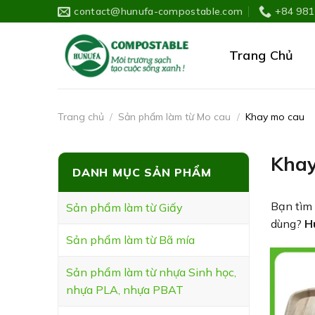
Skip
contact@hunufa-compostable.com
+84 981
to
content
Trang Chủ
Trang chủ
/
Sản phẩm làm từ Mo cau
/
Khay mo cau
Khay
DANH MỤC SẢN PHẨM
Bạn tìm
Sản phẩm làm từ Giấy
dùng?
H
Sản phẩm làm từ Bã mía
Sản phẩm làm từ nhựa Sinh học,
nhựa PLA, nhựa PBAT