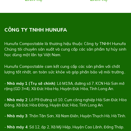
CÔNG TY TNHH HUNUFA
Hunufa Compostable là thương hiệu thuộc Công ty TNHH Hunufa
Chúng tôi chuyên sản xuất và cung cấp các sản phẩm tự hủy sinh
học dùng một lần tại Việt Nam.
Hunufa Compostable cam kết cung cấp các sản phẩm với chất
lượng tốt nhất, an toàn sức khỏe và góp phần bảo vệ môi trường..
-
Nhà máy 1 (Trụ sở chính)
: Lô M19A, đường số 7, KCN Hải Sơn mở
rộng (GD 3+4), Xã Đức Hòa Hạ, Huyện Đức Hòa, Tỉnh Long An.
-
Nhà máy 2
: Lô P9 Đường số 10, Cụm công nghiệp Hải Sơn Đức Hòa
Đông, Xã Đức Hòa Đông, Huyện Đức Hòa, Tỉnh Long An.
-
Nhà máy 3
: Thôn Tân Sơn, Xã Nam Điền, Huyện Thạch Hà, Hà Tĩnh.
-
Nhà máy 4
: Số 12, ấp 2, Xã Mỹ Hiệp, Huyện Cao Lãnh, Đồng Tháp.