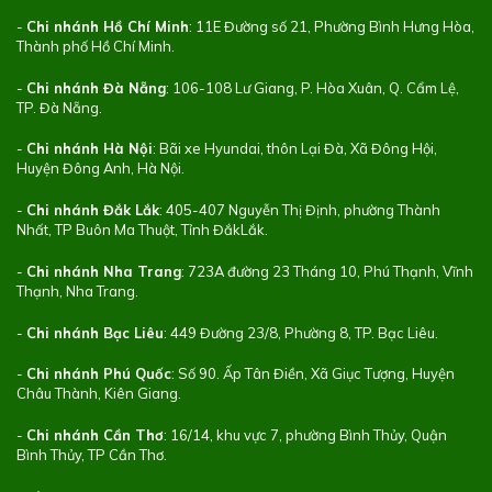
-
Chi nhánh Hồ Chí Minh
: 11E Đường số 21, Phường Bình Hưng Hòa,
Thành phố Hồ Chí Minh.
-
Chi nhánh Đà Nẵng
: 106-108 Lư Giang, P. Hòa Xuân, Q. Cẩm Lệ,
TP. Đà Nẵng.
-
Chi nhánh Hà Nội
: Bãi xe Hyundai, thôn Lại Đà, Xã Đông Hội,
Huyện Đông Anh, Hà Nội.
-
Chi nhánh Đắk Lắk
: 405-407 Nguyễn Thị Định, phường Thành
Nhất, TP Buôn Ma Thuột, Tỉnh ĐắkLắk.
-
Chi nhánh Nha Trang
: 723A đường 23 Tháng 10, Phú Thạnh, Vĩnh
Thạnh, Nha Trang.
-
Chi nhánh Bạc Liêu
: 449 Đường 23/8, Phường 8, TP. Bạc Liêu.
-
Chi nhánh Phú Quốc
: Số 90. Ấp Tân Điền, Xã Giục Tượng, Huyện
Châu Thành, Kiên Giang.
-
Chi nhánh Cần Thơ
: 16/14, khu vực 7, phường Bình Thủy, Quận
Bình Thủy, TP Cần Thơ.