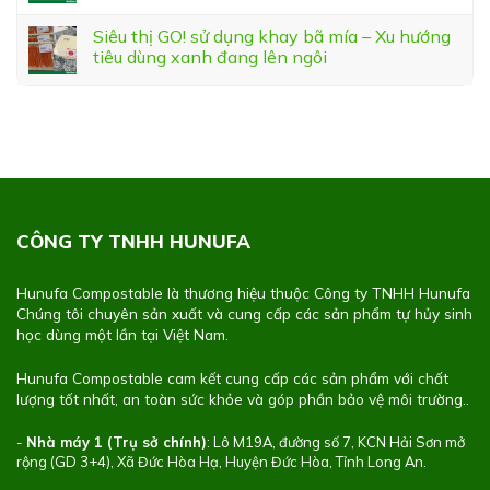
Siêu thị GO! sử dụng khay bã mía – Xu hướng
tiêu dùng xanh đang lên ngôi
CÔNG TY TNHH HUNUFA
Hunufa Compostable là thương hiệu thuộc Công ty TNHH Hunufa
Chúng tôi chuyên sản xuất và cung cấp các sản phẩm tự hủy sinh
học dùng một lần tại Việt Nam.
Hunufa Compostable cam kết cung cấp các sản phẩm với chất
lượng tốt nhất, an toàn sức khỏe và góp phần bảo vệ môi trường..
-
Nhà máy 1 (Trụ sở chính)
: Lô M19A, đường số 7, KCN Hải Sơn mở
rộng (GD 3+4), Xã Đức Hòa Hạ, Huyện Đức Hòa, Tỉnh Long An.