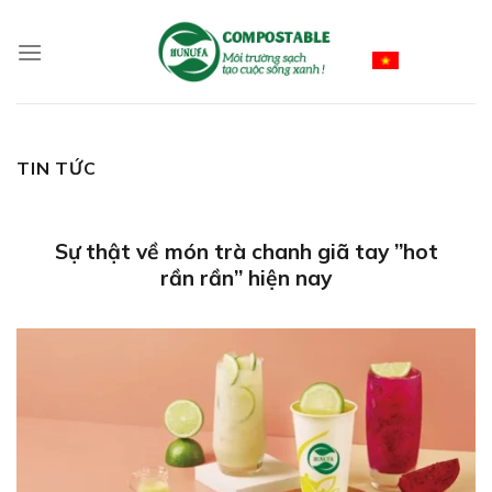
Skip
to
Vietnamese
content
TIN TỨC
Sự thật về món trà chanh giã tay ”hot
rần rần” hiện nay