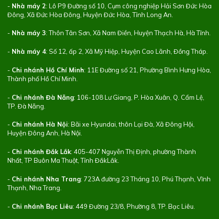
-
Nhà máy 2
: Lô P9 Đường số 10, Cụm công nghiệp Hải Sơn Đức Hòa
Đông, Xã Đức Hòa Đông, Huyện Đức Hòa, Tỉnh Long An.
-
Nhà máy 3
: Thôn Tân Sơn, Xã Nam Điền, Huyện Thạch Hà, Hà Tĩnh.
-
Nhà máy 4
: Số 12, ấp 2, Xã Mỹ Hiệp, Huyện Cao Lãnh, Đồng Tháp.
-
Chi nhánh Hồ Chí Minh
: 11E Đường số 21, Phường Bình Hưng Hòa,
Thành phố Hồ Chí Minh.
-
Chi nhánh Đà Nẵng
: 106-108 Lư Giang, P. Hòa Xuân, Q. Cẩm Lệ,
TP. Đà Nẵng.
-
Chi nhánh Hà Nội
: Bãi xe Hyundai, thôn Lại Đà, Xã Đông Hội,
Huyện Đông Anh, Hà Nội.
-
Chi nhánh Đắk Lắk
: 405-407 Nguyễn Thị Định, phường Thành
Nhất, TP Buôn Ma Thuột, Tỉnh ĐắkLắk.
-
Chi nhánh Nha Trang
: 723A đường 23 Tháng 10, Phú Thạnh, Vĩnh
Thạnh, Nha Trang.
-
Chi nhánh Bạc Liêu
: 449 Đường 23/8, Phường 8, TP. Bạc Liêu.