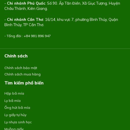
-
Chi nhánh Phú Quốc
: Số 90. Ấp Tân Điền, Xã Giục Tượng, Huyện
Châu Thành, Kiên Giang.
-
Chi nhánh Cần Thơ
: 16/14, khu vực 7, phường Bình Thủy, Quận
Bình Thủy, TP Cần Thơ.
- Tổng đài : +84
981 896 947
Chính sách
Chính sách bảo mật
Chính sách mua hàng
Tìm kiếm phổ biến
Hộp bã mía
Ly bã mía
Ống hút bã mía
Ly giấy tự hủy
Ly nhựa sinh học
Muỗng giấy