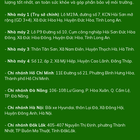
lượng tốt nhất, an toàn sức khỏe và góp phần bảo vệ môi trường..
-
Nhà máy 1 (Trụ sở chính)
: Lô M19A, đường số 7, KCN Hải Sơn mở
rộng (GD 3+4), Xã Đức Hòa Hạ, Huyện Đức Hòa, Tỉnh Long An.
-
Nhà máy 2
: Lô P9 Đường số 10, Cụm công nghiệp Hải Sơn Đức Hòa
Đông, Xã Đức Hòa Đông, Huyện Đức Hòa, Tỉnh Long An.
-
Nhà máy 3
: Thôn Tân Sơn, Xã Nam Điền, Huyện Thạch Hà, Hà Tĩnh.
-
Nhà máy 4
: Số 12, ấp 2, Xã Mỹ Hiệp, Huyện Cao Lãnh, Đồng Tháp.
-
Chi nhánh Hồ Chí Minh
: 11E Đường số 21, Phường Bình Hưng Hòa,
Thành phố Hồ Chí Minh.
-
Chi nhánh Đà Nẵng
: 106-108 Lư Giang, P. Hòa Xuân, Q. Cẩm Lệ,
TP. Đà Nẵng.
-
Chi nhánh Hà Nội
: Bãi xe Hyundai, thôn Lại Đà, Xã Đông Hội,
Huyện Đông Anh, Hà Nội.
-
Chi nhánh Đắk Lắk
: 405-407 Nguyễn Thị Định, phường Thành
Nhất, TP Buôn Ma Thuột, Tỉnh ĐắkLắk.