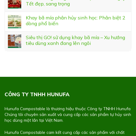
Tết đẹp, sang trọng
Khay bã mía phân hủy sinh học: Phân biệt 2
dòng phổ biến
Siêu thị GO! sử dụng khay bã mía – Xu hướng
tiêu dùng xanh đang lên ngôi
CÔNG TY TNHH HUNUFA
Hunufa Compostable là thương hiệu thuộc Công ty TNHH Hunufa
Chúng tôi chuyên sản xuất và cung cấp các sản phẩm tự hủy sinh
học dùng một lần tại Việt Nam.
Hunufa Compostable cam kết cung cấp các sản phẩm với chất