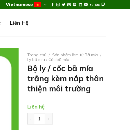
Vietnamese
c
Liên Hệ
Trang chủ
/
Sản phẩm làm từ Bã mía
/
Ly bã mía / Cốc bã mía
Bộ ly / cốc bã mía
trắng kèm nắp thân
thiện môi trường
Liên hệ
Bộ ly / cốc bã mía trắng kèm nắp thân thiện môi 