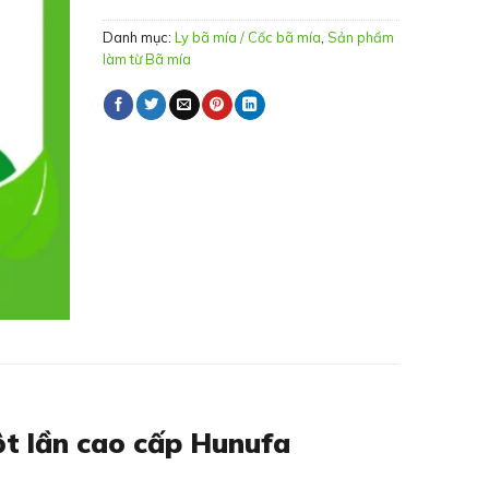
Danh mục:
Ly bã mía / Cốc bã mía
,
Sản phẩm
làm từ Bã mía
ột lần cao cấp Hunufa