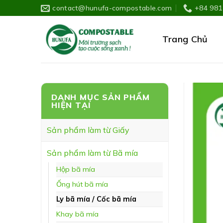
Skip
contact@hunufa-compostable.com
+84 981
to
content
Trang Chủ
DANH MỤC SẢN PHẨM
HIỆN TẠI
Sản phẩm làm từ Giấy
Sản phẩm làm từ Bã mía
Hộp bã mía
Ống hút bã mía
Ly bã mía / Cốc bã mía
Khay bã mía