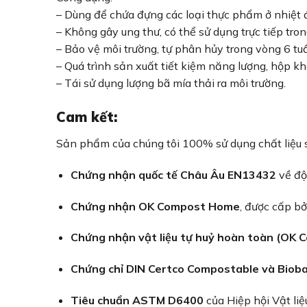
– Dùng để chứa đựng các loại thực phẩm ở nhiệt 
– Không gây ung thư, có thể sử dụng trực tiếp tro
– Bảo vệ môi trường, tự phân hủy trong vòng 6 tuầ
– Quá trình sản xuất tiết kiệm năng lượng, hộp k
– Tái sử dụng lượng bã mía thải ra môi trường.
Cam kết:
Sản phẩm của chúng tôi 100% sử dụng chất liệu s
Chứng nhận quốc tế Châu Âu EN13432
về độ
Chứng nhận OK Compost Home
, được cấp bở
Chứng nhận vật liệu tự huỷ hoàn toàn (OK
Chứng chỉ DIN Certco Compostable và Biob
Tiêu chuẩn ASTM D6400
của Hiệp hội Vật li