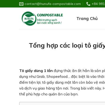
Skip
contact@hunufa-compostable.com
+84 981
to
content
Trang Chủ
Tổng hợp các loại tô giấ
Tô giấy dùng 1 lần
đựng thức ăn ắt hẳn là sản p
dụng như Grab, Shopeefood… đặc biệt là vào thời
điểm tiện lợi, tô giấy dùng một lần còn bảo vệ m
và dịch vụ giao hàng tận nơi. Trong bài viết này
thể phù hợp cho quán ăn của bạn.