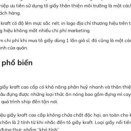
iệp ưu tiên sử dụng tô giấy thân thiện môi trường là một cá
hách hàng.
kraft có độ lên mực sắc nét, in logo địa chỉ thương hiệu trên 
g hiệu không mất nhiều chi phí marketing.
m chi phí khi mua tô giấy dùng 1 lần giá sỉ, đó cũng là một cá
anh của quán.
 phổ biến
u giấy kraft cao cấp có khả năng phân huỷ nhanh và thân thiệ
y nâu đựng được những loại thức ăn nóng bao gồm đựng mì cay
quá trình ship đến tận nơi.
iệu giấy kraft cao cấp không chứa chất độc hại, an toàn cho
hắn là 2 tính từ khi nhắc đến tô giấy kraft. Loại giấy nổi tiế
 đựng thực phẩm “khó tính”.