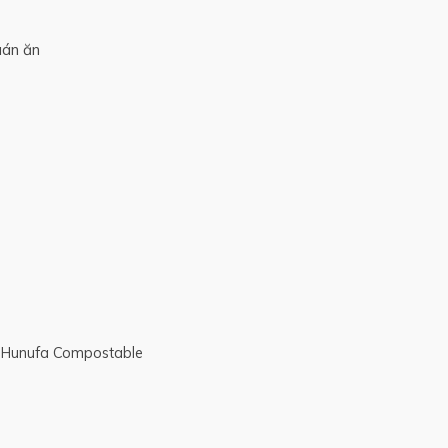
uán ăn
 ở Hunufa Compostable