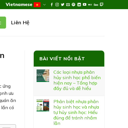
Vietnamese
Liên Hệ
c
ăn
BÀI VIẾT NỔI BẬT
Các loại nhựa phân
hủy sinh học phổ biến
hiện nay – Tổng hợp
c ứng
đầy đủ và dễ hiểu
cạnh ưu
 quán ăn
Phân biệt nhựa phân
hủy sinh học và nhựa
 lần có
tự hủy sinh học: Hiểu
đúng để tránh nhầm
lẫn