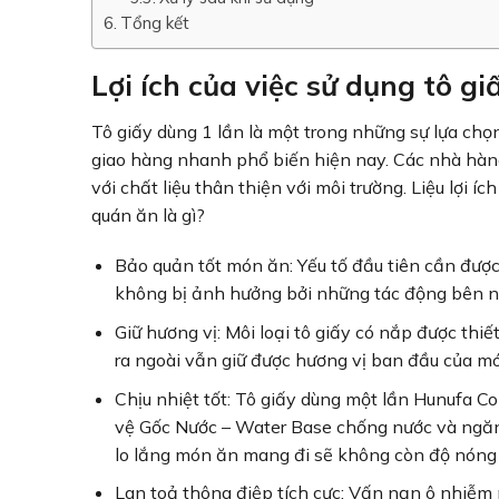
Tổng kết
Lợi ích của việc sử dụng tô g
Tô giấy dùng 1 lần là một trong những sự lựa ch
giao hàng nhanh phổ biến hiện nay. Các nhà hàn
với chất liệu thân thiện với môi trường. Liệu lợi í
quán ăn là gì?
Bảo quản tốt món ăn: Yếu tố đầu tiên cần đượ
không bị ảnh hưởng bởi những tác động bên ng
Giữ hương vị: Môi loại tô giấy có nắp được thi
ra ngoài vẫn giữ được hương vị ban đầu của món
Chịu nhiệt tốt: Tô giấy dùng một lần Hunufa C
vệ Gốc Nước – Water Base chống nước và ngăn 
lo lắng món ăn mang đi sẽ không còn độ nóng 
Lan toả thông điệp tích cực: Vấn nạn ô nhiễm