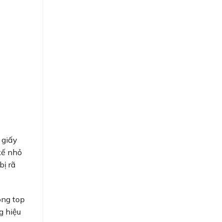
 giấy
kế nhỏ
bị rã
ong top
g hiệu