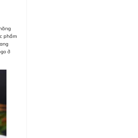
 năng
hực phẩm
đang
ogo ở