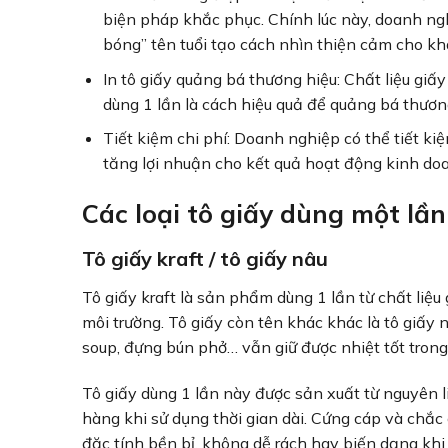
biện pháp khắc phục. Chính lúc này, doanh ngh
bóng” tên tuổi tạo cách nhìn thiện cảm cho k
In tô giấy quảng bá thương hiệu: Chất liệu giấy 
dùng 1 lần là cách hiệu quả để quảng bá thươn
Tiết kiệm chi phí: Doanh nghiệp có thể tiết kiệ
tăng lợi nhuận cho kết quả hoạt động kinh do
Các loại tô giấy dùng một lần
Tô giấy kraft / tô giấy nâu
Tô giấy kraft là sản phẩm dùng 1 lần từ chất liệ
môi trường. Tô giấy còn tên khác khác là tô giấ
soup, đựng bún phở… vẫn giữ được nhiệt tốt trong 
Tô giấy dùng 1 lần này được sản xuất từ nguyên l
hàng khi sử dụng thời gian dài. Cứng cáp và chắc c
đặc tính bền bỉ, không dễ rách hay biến dạng khi