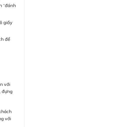
ch “đánh
tô giấy
ch để
n với
, đựng
 khách
ng với