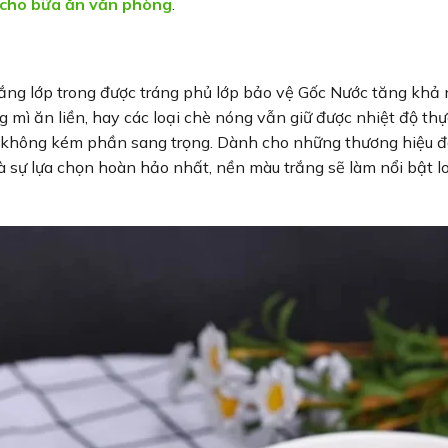
t cho bữa ăn văn phòng
.
trắng lớp trong được tráng phủ lớp bảo vệ Gốc Nước tăng khả
ng mì ăn liền, hay các loại chè nóng vẫn giữ được nhiệt độ t
ản không kém phần sang trọng. Dành cho những thương hiệu 
à sự lựa chọn hoàn hảo nhất, nền màu trắng sẽ làm nổi bật l