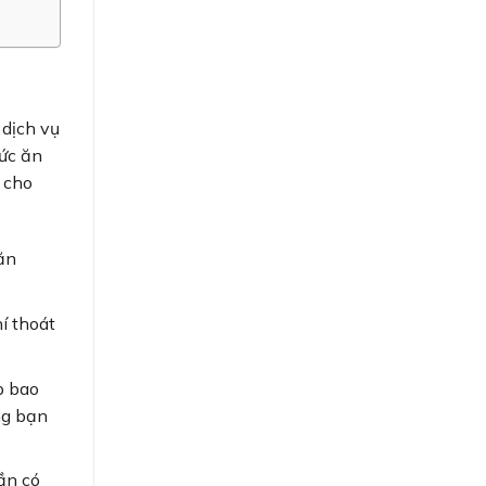
 dịch vụ
ức ăn
 cho
ăn
í thoát
p bao
ng bạn
ần có