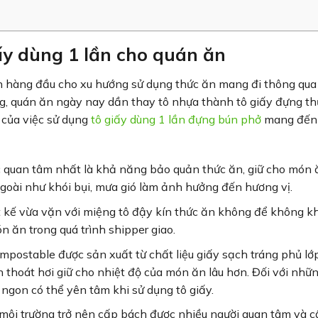
iấy dùng 1 lần cho quán ăn
ọn hàng đầu cho xu hướng sử dụng thức ăn mang đi thông qua
g, quán ăn ngày nay dần thay tô nhựa thành tô giấy đựng th
ch của việc sử dụng
tô giấy dùng 1 lần đựng bún phở
mang đến
c quan tâm nhất là khả năng bảo quản thức ăn, giữ cho món 
oài như khói bụi, mưa gió làm ảnh hưởng đến hương vị.
ết kế vừa vặn với miệng tô đậy kín thức ăn không để không kh
 ăn trong quá trình shipper giao.
ompostable được sản xuất từ chất liệu giấy sạch tráng phủ lớ
thoát hơi giữ cho nhiệt độ của món ăn lâu hơn. Đối với nhữ
ngon có thể yên tâm khi sử dụng tô giấy.
 môi trường trở nên cấp bách được nhiều người quan tâm và c