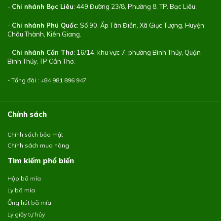
-
Chi nhánh Bạc Liêu
: 449 Đường 23/8, Phường 8, TP. Bạc Liêu.
-
Chi nhánh Phú Quốc
: Số 90. Ấp Tân Điền, Xã Giục Tượng, Huyện
Châu Thành, Kiên Giang.
-
Chi nhánh Cần Thơ
: 16/14, khu vực 7, phường Bình Thủy, Quận
Bình Thủy, TP Cần Thơ.
- Tổng đài : +84
981 896 947
Chính sách
Chính sách bảo mật
Chính sách mua hàng
Tìm kiếm phổ biến
Hộp bã mía
Ly bã mía
Ống hút bã mía
Ly giấy tự hủy