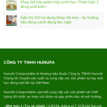
Khay bã mía phân hủy sinh học: Phân biệt 2
dòng phổ biến
Siêu thị GO! sử dụng khay bã mía – Xu hướng
tiêu dùng xanh đang lên ngôi
CÔNG TY TNHH HUNUFA
Hunufa Compostable là thương hiệu thuộc Công ty TNHH Hunufa
Chúng tôi chuyên sản xuất và cung cấp các sản phẩm tự hủy sinh
học dùng một lần tại Việt Nam.
Hunufa Compostable cam kết cung cấp các sản phẩm với chất
lượng tốt nhất, an toàn sức khỏe và góp phần bảo vệ môi trường..
-
Nhà máy 1 (Trụ sở chính)
: Lô M19A, đường số 7, KCN Hải Sơn mở