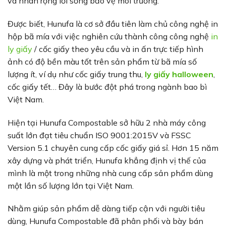
và nhân rộng lối sống bảo vệ môi trường.
Được biết, Hunufa là cơ sở đầu tiên làm chủ công nghệ in
hộp bã mía với việc nghiên cứu thành công công nghệ
in
ly giấy
/ cốc giấy theo yêu cầu và in ấn trực tiếp hình
ảnh có độ bền màu tốt trên sản phẩm từ bã mía số
lượng ít, ví dụ như cốc giấy trung thu,
ly giấy halloween
,
cốc giấy tết… Đây là bước đột phá trong ngành bao bì
Việt Nam.
Hiện tại Hunufa Compostable sở hữu 2 nhà máy công
suất lớn đạt tiêu chuẩn ISO 9001:2015V và FSSC
Version 5.1 chuyên cung cấp cốc giấy giá sỉ. Hơn 15 năm
xây dựng và phát triển, Hunufa khẳng định vị thế của
mình là một trong những nhà cung cấp sản phẩm dùng
một lần số lượng lớn tại Việt Nam.
Nhằm giúp sản phẩm dễ dàng tiếp cận với người tiêu
dùng, Hunufa Compostable đã phân phối và bày bán