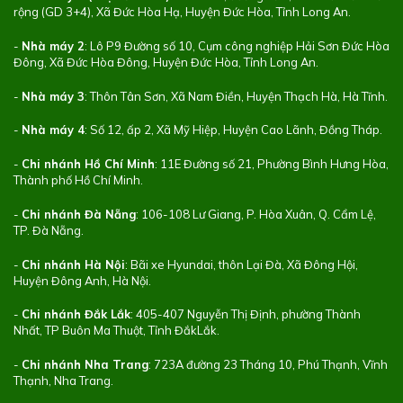
rộng (GD 3+4), Xã Đức Hòa Hạ, Huyện Đức Hòa, Tỉnh Long An.
-
Nhà máy 2
: Lô P9 Đường số 10, Cụm công nghiệp Hải Sơn Đức Hòa
Đông, Xã Đức Hòa Đông, Huyện Đức Hòa, Tỉnh Long An.
-
Nhà máy 3
: Thôn Tân Sơn, Xã Nam Điền, Huyện Thạch Hà, Hà Tĩnh.
-
Nhà máy 4
: Số 12, ấp 2, Xã Mỹ Hiệp, Huyện Cao Lãnh, Đồng Tháp.
-
Chi nhánh Hồ Chí Minh
: 11E Đường số 21, Phường Bình Hưng Hòa,
Thành phố Hồ Chí Minh.
-
Chi nhánh Đà Nẵng
: 106-108 Lư Giang, P. Hòa Xuân, Q. Cẩm Lệ,
TP. Đà Nẵng.
-
Chi nhánh Hà Nội
: Bãi xe Hyundai, thôn Lại Đà, Xã Đông Hội,
Huyện Đông Anh, Hà Nội.
-
Chi nhánh Đắk Lắk
: 405-407 Nguyễn Thị Định, phường Thành
Nhất, TP Buôn Ma Thuột, Tỉnh ĐắkLắk.
-
Chi nhánh Nha Trang
: 723A đường 23 Tháng 10, Phú Thạnh, Vĩnh
Thạnh, Nha Trang.