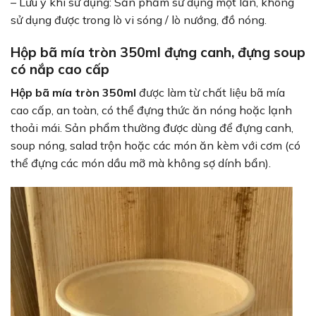
– Lưu ý khi sử dụng: Sản phẩm sử dụng một lần, không
sử dụng được trong lò vi sóng / lò nướng, đồ nóng.
Hộp bã mía tròn 350ml đựng canh, đựng soup
có nắp cao cấp
Hộp bã mía tròn 350ml
được làm từ chất liệu bã mía
cao cấp, an toàn, có thể đựng thức ăn nóng hoặc lạnh
thoải mái. Sản phẩm thường được dùng để đựng canh,
soup nóng, salad trộn hoặc các món ăn kèm với cơm (có
thể đựng các món dầu mỡ mà không sợ dính bẩn).