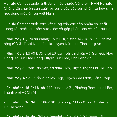
Hunufa Compostable là thương hiệu thuộc Công ty TNHH Hunufa
Chúng tôi chuyên sản xuất và cung cấp các sản phẩm tự hủy sinh
học dùng một lần tại Việt Nam.
Hunufa Compostable cam kết cung cấp các sản phẩm với chất
lượng tốt nhất, an toàn sức khỏe và góp phần bảo vệ môi trường..
-
Nhà máy 1 (Trụ sở chính)
: Lô M19A, đường số 7, KCN Hải Sơn mở
rộng (GD 3+4), Xã Đức Hòa Hạ, Huyện Đức Hòa, Tỉnh Long An.
-
Nhà máy 2
: Lô P9 Đường số 10, Cụm công nghiệp Hải Sơn Đức Hòa
Đông, Xã Đức Hòa Đông, Huyện Đức Hòa, Tỉnh Long An.
-
Nhà máy 3
: Thôn Tân Sơn, Xã Nam Điền, Huyện Thạch Hà, Hà Tĩnh.
-
Nhà máy 4
: Số 12, ấp 2, Xã Mỹ Hiệp, Huyện Cao Lãnh, Đồng Tháp.
-
Chi nhánh Hồ Chí Minh
: 11E Đường số 21, Phường Bình Hưng Hòa,
Thành phố Hồ Chí Minh.
-
Chi nhánh Đà Nẵng
: 106-108 Lư Giang, P. Hòa Xuân, Q. Cẩm Lệ,
TP. Đà Nẵng.
-
Chi nhánh Hà Nội
: Bãi xe Hyundai, thôn Lại Đà, Xã Đông Hội,