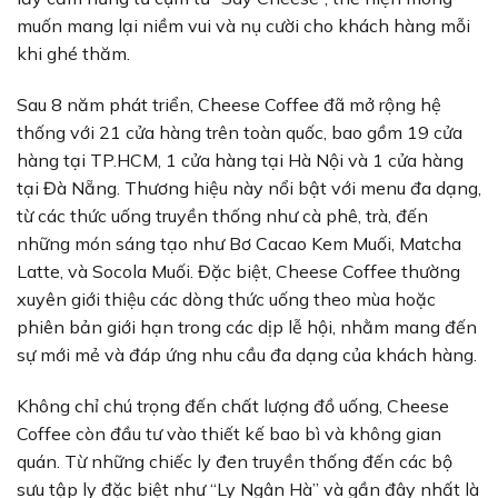
muốn mang lại niềm vui và nụ cười cho khách hàng mỗi
khi ghé thăm.
Sau 8 năm phát triển, Cheese Coffee đã mở rộng hệ
thống với 21 cửa hàng trên toàn quốc, bao gồm 19 cửa
hàng tại TP.HCM, 1 cửa hàng tại Hà Nội và 1 cửa hàng
tại Đà Nẵng. Thương hiệu này nổi bật với menu đa dạng,
từ các thức uống truyền thống như cà phê, trà, đến
những món sáng tạo như Bơ Cacao Kem Muối, Matcha
Latte, và Socola Muối. Đặc biệt, Cheese Coffee thường
xuyên giới thiệu các dòng thức uống theo mùa hoặc
phiên bản giới hạn trong các dịp lễ hội, nhằm mang đến
sự mới mẻ và đáp ứng nhu cầu đa dạng của khách hàng.
Không chỉ chú trọng đến chất lượng đồ uống, Cheese
Coffee còn đầu tư vào thiết kế bao bì và không gian
quán. Từ những chiếc ly đen truyền thống đến các bộ
sưu tập ly đặc biệt như “Ly Ngân Hà” và gần đây nhất là