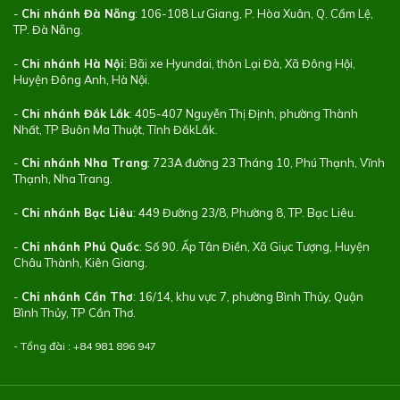
-
Chi nhánh Đà Nẵng
: 106-108 Lư Giang, P. Hòa Xuân, Q. Cẩm Lệ,
TP. Đà Nẵng.
-
Chi nhánh Hà Nội
: Bãi xe Hyundai, thôn Lại Đà, Xã Đông Hội,
Huyện Đông Anh, Hà Nội.
-
Chi nhánh Đắk Lắk
: 405-407 Nguyễn Thị Định, phường Thành
Nhất, TP Buôn Ma Thuột, Tỉnh ĐắkLắk.
-
Chi nhánh Nha Trang
: 723A đường 23 Tháng 10, Phú Thạnh, Vĩnh
Thạnh, Nha Trang.
-
Chi nhánh Bạc Liêu
: 449 Đường 23/8, Phường 8, TP. Bạc Liêu.
-
Chi nhánh Phú Quốc
: Số 90. Ấp Tân Điền, Xã Giục Tượng, Huyện
Châu Thành, Kiên Giang.
-
Chi nhánh Cần Thơ
: 16/14, khu vực 7, phường Bình Thủy, Quận
Bình Thủy, TP Cần Thơ.
- Tổng đài : +84
981 896 947