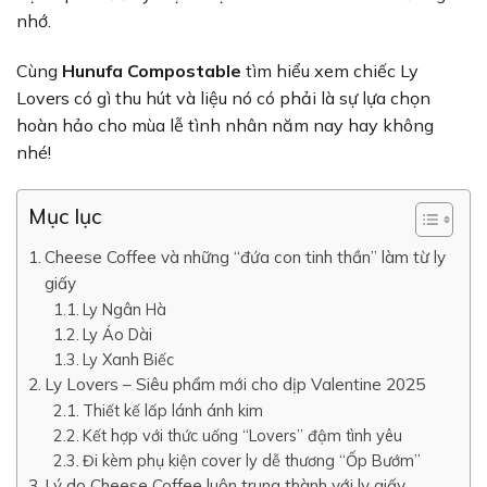
nhớ.
Cùng
Hunufa Compostable
tìm hiểu xem chiếc Ly
Lovers có gì thu hút và liệu nó có phải là sự lựa chọn
hoàn hảo cho mùa lễ tình nhân năm nay hay không
nhé!
Mục lục
Cheese Coffee và những “đứa con tinh thần” làm từ ly
giấy
Ly Ngân Hà
Ly Áo Dài
Ly Xanh Biếc
Ly Lovers – Siêu phẩm mới cho dịp Valentine 2025
Thiết kế lấp lánh ánh kim
Kết hợp với thức uống “Lovers” đậm tình yêu
Đi kèm phụ kiện cover ly dễ thương “Ốp Bướm”
Lý do Cheese Coffee luôn trung thành với ly giấy