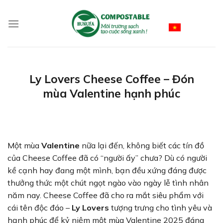
Skip
to
Vietnamese
content
Ly Lovers Cheese Coffee – Đón
mùa Valentine hạnh phúc
Một mùa
Valentine
nữa lại đến, không biết các tín đồ
của Cheese Coffee đã có “người ấy” chưa? Dù có người
kề cạnh hay đang một mình, bạn đều xứng đáng được
thưởng thức một chút ngọt ngào vào ngày lễ tình nhân
năm nay. Cheese Coffee đã cho ra mắt siêu phẩm với
cái tên độc đáo –
Ly Lovers
tượng trưng cho tình yêu và
hạnh phúc để kỷ niệm một mùa Valentine 2025 đáng