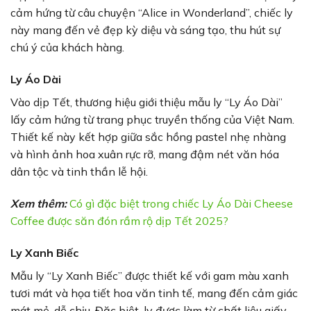
cảm hứng từ câu chuyện “Alice in Wonderland”, chiếc ly
này mang đến vẻ đẹp kỳ diệu và sáng tạo, thu hút sự
chú ý của khách hàng.
Ly Áo Dài
Vào dịp Tết, thương hiệu giới thiệu mẫu ly “Ly Áo Dài”
lấy cảm hứng từ trang phục truyền thống của Việt Nam.
Thiết kế này kết hợp giữa sắc hồng pastel nhẹ nhàng
và hình ảnh hoa xuân rực rỡ, mang đậm nét văn hóa
dân tộc và tinh thần lễ hội.
Xem thêm:
Có gì đặc biệt trong chiếc Ly Áo Dài Cheese
Coffee được săn đón rầm rộ dịp Tết 2025?
Ly Xanh Biếc
Mẫu ly “Ly Xanh Biếc” được thiết kế với gam màu xanh
tươi mát và họa tiết hoa văn tinh tế, mang đến cảm giác
mát mẻ, dễ chịu. Đặc biệt, ly được làm từ chất liệu giấy