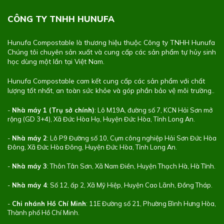
CÔNG TY TNHH HUNUFA
Hunufa Compostable là thương hiệu thuộc Công ty TNHH Hunufa
Chúng tôi chuyên sản xuất và cung cấp các sản phẩm tự hủy sinh
học dùng một lần tại Việt Nam.
Hunufa Compostable cam kết cung cấp các sản phẩm với chất
lượng tốt nhất, an toàn sức khỏe và góp phần bảo vệ môi trường..
-
Nhà máy 1 (Trụ sở chính)
: Lô M19A, đường số 7, KCN Hải Sơn mở
rộng (GD 3+4), Xã Đức Hòa Hạ, Huyện Đức Hòa, Tỉnh Long An.
-
Nhà máy 2
: Lô P9 Đường số 10, Cụm công nghiệp Hải Sơn Đức Hòa
Đông, Xã Đức Hòa Đông, Huyện Đức Hòa, Tỉnh Long An.
-
Nhà máy 3
: Thôn Tân Sơn, Xã Nam Điền, Huyện Thạch Hà, Hà Tĩnh.
-
Nhà máy 4
: Số 12, ấp 2, Xã Mỹ Hiệp, Huyện Cao Lãnh, Đồng Tháp.
-
Chi nhánh Hồ Chí Minh
: 11E Đường số 21, Phường Bình Hưng Hòa,
Thành phố Hồ Chí Minh.