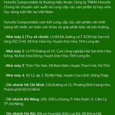
Hunufa Compostable là thương hiệu thuộc Công ty TNHH Hunufa
Chúng tôi chuyên sản xuất và cung cấp các sản phẩm tự hủy sinh
học dùng một lần tại Việt Nam.
Hunufa Compostable cam kết cung cấp các sản phẩm với chất
lượng tốt nhất, an toàn sức khỏe và góp phần bảo vệ môi trường..
-
Nhà máy 1 (Trụ sở chính)
: Lô M19A, đường số 7, KCN Hải Sơn mở
rộng (GD 3+4), Xã Đức Hòa Hạ, Huyện Đức Hòa, Tỉnh Long An.
-
Nhà máy 2
: Lô P9 Đường số 10, Cụm công nghiệp Hải Sơn Đức Hòa
Đông, Xã Đức Hòa Đông, Huyện Đức Hòa, Tỉnh Long An.
-
Nhà máy 3
: Thôn Tân Sơn, Xã Nam Điền, Huyện Thạch Hà, Hà Tĩnh.
-
Nhà máy 4
: Số 12, ấp 2, Xã Mỹ Hiệp, Huyện Cao Lãnh, Đồng Tháp.
-
Chi nhánh Hồ Chí Minh
: 11E Đường số 21, Phường Bình Hưng Hòa,
Thành phố Hồ Chí Minh.
-
Chi nhánh Đà Nẵng
: 106-108 Lư Giang, P. Hòa Xuân, Q. Cẩm Lệ,
TP. Đà Nẵng.
-
Chi nhánh Hà Nội
: Bãi xe Hyundai, thôn Lại Đà, Xã Đông Hội,