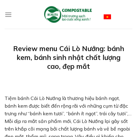
Skip
to
Vietnamese
content
Review menu Cái Lò Nướng: bánh
kem, bánh sinh nhật chất lượng
cao, đẹp mắt
Tiệm bánh Cái Lò Nướng là thương hiệu bánh ngọt,
bánh kem được biết đến rộng rãi với những cụm từ đặc
trưng như “bánh kem tươi”, “bánh ít ngọt”, trái cây tươi”,…
Mỗi dịp ra mắt sản phẩm mới, Cái Lò Nướng lại gây sốt
trên khắp cõi mạng bởi chất lượng bánh và vẻ bề ngoài
đẹp mắt, thẩm mỹ, sang trọng. Vậy điều gì khiến cho