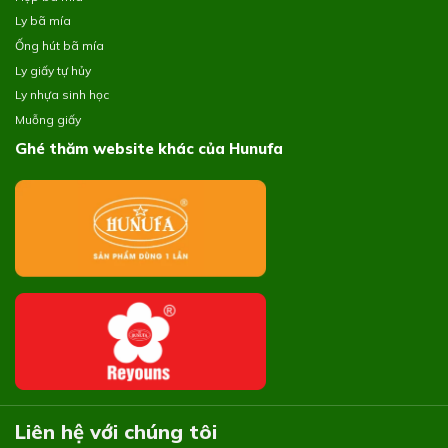
Ly bã mía
Ống hút bã mía
Ly giấy tự hủy
Ly nhựa sinh học
Muỗng giấy
Ghé thăm website khác của Hunufa
Liên hệ với chúng tôi