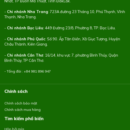
Nhất, TP Buôn Ma Thuột, Tỉnh ĐắkLắk.
-
Chi nhánh Nha Trang
: 723A đường 23 Tháng 10, Phú Thạnh, Vĩnh
Thạnh, Nha Trang.
-
Chi nhánh Bạc Liêu
: 449 Đường 23/8, Phường 8, TP. Bạc Liêu.
-
Chi nhánh Phú Quốc
: Số 90. Ấp Tân Điền, Xã Giục Tượng, Huyện
Châu Thành, Kiên Giang.
-
Chi nhánh Cần Thơ
: 16/14, khu vực 7, phường Bình Thủy, Quận
Bình Thủy, TP Cần Thơ.
- Tổng đài : +84
981 896 947
Chính sách
Chính sách bảo mật
Chính sách mua hàng
Tìm kiếm phổ biến
Hộp bã mía