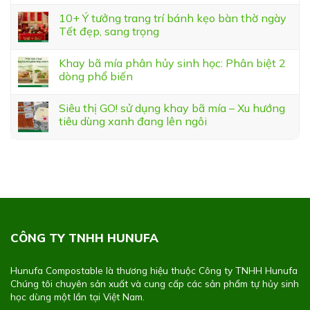
10+ Ý tưởng trang trí bánh kẹo bàn thờ ngày
Tết đẹp, sang trọng
Khay bã mía phân hủy sinh học: Phân biệt 2
dòng phổ biến
Siêu thị GO! sử dụng khay bã mía – Xu hướng
tiêu dùng xanh đang lên ngôi
CÔNG TY TNHH HUNUFA
Hunufa Compostable là thương hiệu thuộc Công ty TNHH Hunufa
Chúng tôi chuyên sản xuất và cung cấp các sản phẩm tự hủy sinh
học dùng một lần tại Việt Nam.