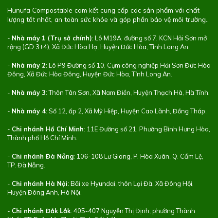
Hunufa Compostable cam kết cung cấp các sản phẩm với chất
lượng tốt nhất, an toàn sức khỏe và góp phần bảo vệ môi trường..
-
Nhà máy 1 (Trụ sở chính)
: Lô M19A, đường số 7, KCN Hải Sơn mở
rộng (GD 3+4), Xã Đức Hòa Hạ, Huyện Đức Hòa, Tỉnh Long An.
-
Nhà máy 2
: Lô P9 Đường số 10, Cụm công nghiệp Hải Sơn Đức Hòa
Đông, Xã Đức Hòa Đông, Huyện Đức Hòa, Tỉnh Long An.
-
Nhà máy 3
: Thôn Tân Sơn, Xã Nam Điền, Huyện Thạch Hà, Hà Tĩnh.
-
Nhà máy 4
: Số 12, ấp 2, Xã Mỹ Hiệp, Huyện Cao Lãnh, Đồng Tháp.
-
Chi nhánh Hồ Chí Minh
: 11E Đường số 21, Phường Bình Hưng Hòa,
Thành phố Hồ Chí Minh.
-
Chi nhánh Đà Nẵng
: 106-108 Lư Giang, P. Hòa Xuân, Q. Cẩm Lệ,
TP. Đà Nẵng.
-
Chi nhánh Hà Nội
: Bãi xe Hyundai, thôn Lại Đà, Xã Đông Hội,
Huyện Đông Anh, Hà Nội.
-
Chi nhánh Đắk Lắk
: 405-407 Nguyễn Thị Định, phường Thành