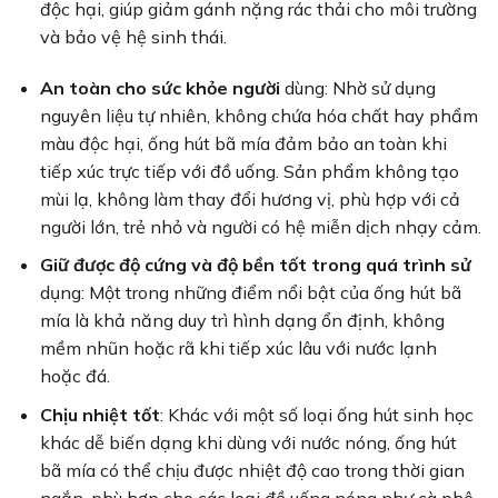
độc hại, giúp giảm gánh nặng rác thải cho môi trường
và bảo vệ hệ sinh thái.
An toàn cho sức khỏe người
dùng: Nhờ sử dụng
nguyên liệu tự nhiên, không chứa hóa chất hay phẩm
màu độc hại, ống hút bã mía đảm bảo an toàn khi
tiếp xúc trực tiếp với đồ uống. Sản phẩm không tạo
mùi lạ, không làm thay đổi hương vị, phù hợp với cả
người lớn, trẻ nhỏ và người có hệ miễn dịch nhạy cảm.
Giữ được độ cứng và độ bền tốt trong quá trình sử
dụng: Một trong những điểm nổi bật của ống hút bã
mía là khả năng duy trì hình dạng ổn định, không
mềm nhũn hoặc rã khi tiếp xúc lâu với nước lạnh
hoặc đá.
Chịu nhiệt tốt
: Khác với một số loại ống hút sinh học
khác dễ biến dạng khi dùng với nước nóng, ống hút
bã mía có thể chịu được nhiệt độ cao trong thời gian
ngắn, phù hợp cho các loại đồ uống nóng như cà phê,