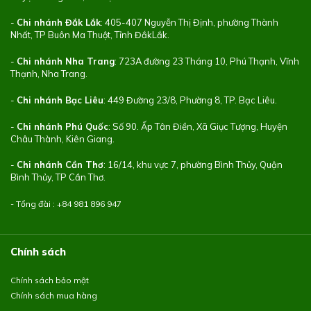
-
Chi nhánh Đắk Lắk
: 405-407 Nguyễn Thị Định, phường Thành
Nhất, TP Buôn Ma Thuột, Tỉnh ĐắkLắk.
-
Chi nhánh Nha Trang
: 723A đường 23 Tháng 10, Phú Thạnh, Vĩnh
Thạnh, Nha Trang.
-
Chi nhánh Bạc Liêu
: 449 Đường 23/8, Phường 8, TP. Bạc Liêu.
-
Chi nhánh Phú Quốc
: Số 90. Ấp Tân Điền, Xã Giục Tượng, Huyện
Châu Thành, Kiên Giang.
-
Chi nhánh Cần Thơ
: 16/14, khu vực 7, phường Bình Thủy, Quận
Bình Thủy, TP Cần Thơ.
- Tổng đài : +84
981 896 947
Chính sách
Chính sách bảo mật
Chính sách mua hàng