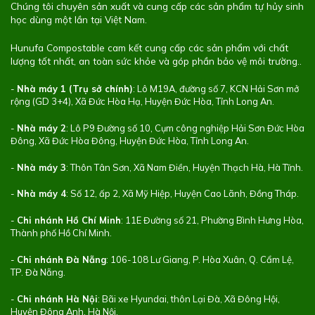
Chúng tôi chuyên sản xuất và cung cấp các sản phẩm tự hủy sinh
học dùng một lần tại Việt Nam.
Hunufa Compostable cam kết cung cấp các sản phẩm với chất
lượng tốt nhất, an toàn sức khỏe và góp phần bảo vệ môi trường..
-
Nhà máy 1 (Trụ sở chính)
: Lô M19A, đường số 7, KCN Hải Sơn mở
rộng (GD 3+4), Xã Đức Hòa Hạ, Huyện Đức Hòa, Tỉnh Long An.
-
Nhà máy 2
: Lô P9 Đường số 10, Cụm công nghiệp Hải Sơn Đức Hòa
Đông, Xã Đức Hòa Đông, Huyện Đức Hòa, Tỉnh Long An.
-
Nhà máy 3
: Thôn Tân Sơn, Xã Nam Điền, Huyện Thạch Hà, Hà Tĩnh.
-
Nhà máy 4
: Số 12, ấp 2, Xã Mỹ Hiệp, Huyện Cao Lãnh, Đồng Tháp.
-
Chi nhánh Hồ Chí Minh
: 11E Đường số 21, Phường Bình Hưng Hòa,
Thành phố Hồ Chí Minh.
-
Chi nhánh Đà Nẵng
: 106-108 Lư Giang, P. Hòa Xuân, Q. Cẩm Lệ,
TP. Đà Nẵng.
-
Chi nhánh Hà Nội
: Bãi xe Hyundai, thôn Lại Đà, Xã Đông Hội,
Huyện Đông Anh, Hà Nội.