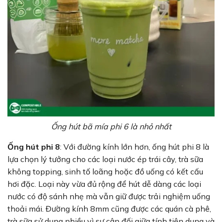
Ống hút bã mía phi 6 là nhỏ nhất
Ống hút phi 8
: Với đường kính lớn hơn, ống hút phi 8 là
lựa chọn lý tưởng cho các loại nước ép trái cây, trà sữa
không topping, sinh tố loãng hoặc đồ uống có kết cấu
hơi đặc. Loại này vừa đủ rộng để hút dễ dàng các loại
nước có độ sánh nhẹ mà vẫn giữ được trải nghiệm uống
thoải mái. Đường kính 8mm cũng được các quán cà phê,
trà sữa sử dụng nhiều vì sự cân đối giữa tính tiện dụng và