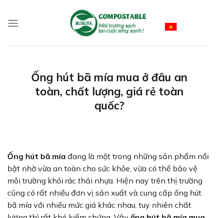
Skip
to
Vietnamese
content
Ống hút bã mía mua ở đâu an
toàn, chất lượng, giá rẻ toàn
quốc?
Ống hút bã mía
đang là một trong những sản phẩm nổi
bật nhờ vừa an toàn cho sức khỏe, vừa có thể bảo vệ
môi trường khỏi rác thải nhựa. Hiện nay trên thị trường
cũng có rất nhiều đơn vị sản xuất và cung cấp ống hút
bã mía với nhiều mức giá khác nhau, tuy nhiên chất
lượng thì rất khó kiểm chứng. Vậy
ống hút bã mía mua