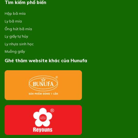
Tìm kiếm phổ biến
Hộp bã mía
Ly bã mía
Ống hút bã mía
Ly giấy tự hủy
Ly nhựa sinh học
Muỗng giấy
Ghé thăm website khác của Hunufa