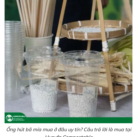
Ống hút bã mía mua ở đâu uy tín? Câu trả lời là mua tại