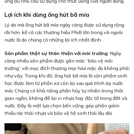
ứng đủ nhu cầu sử dụng cho thức uống của người dùng.
Lợi ích khi dùng ống hút bã mía
Lý do mà ống hút bã mía ngày càng được sử dụng rộng
rãi hơn, kể cả các thương hiệu F%B lớn trong và ngoài
nước là do chúng có những lợi ích nhất định.
Sản phẩm thật sự thân thiện với môi trường
: Ngày
càng nhiều sản phẩm được gắn mác “bảo vệ môi
trường” với mục đích thương mại hóa mặc dù không phải
như vậy. Trong khi đó, ống hút bã mía là sản phẩm sinh
học được làm từ phần xơ còn lại sau quá trình ép nước
mía. Chúng có khả năng phân hủy tự nhiên trong thời
gian ngắn, không để lại vi nhựa hay độc tố trong đất và
nước. Đây là một lựa chọn bền vững, góp phần giảm
thiểu rác thải nhựa và bảo vệ hệ sinh thái lâu dài.