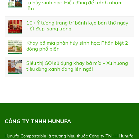
tự hủy sinh học: Hiểu đúng để tránh nhầm
lẫn
10+ Ý tưởng trang trí bánh kẹo bàn thờ ngày
Tết đẹp, sang trọng
Khay bã mía phân hủy sinh học: Phân biệt 2
dòng phổ biến
Siêu thị GO! sử dụng khay bã mía – Xu hướng
tiêu dùng xanh đang lên ngôi
CÔNG TY TNHH HUNUFA
Hunufa Compostable là thương hiệu thuộc Công ty TNHH Hunufa