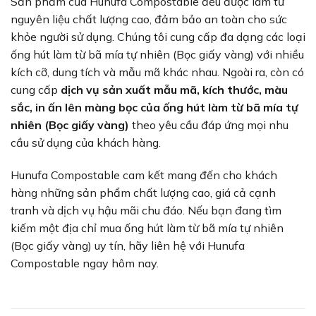
Sản phẩm của Hunufa Compostable đều được làm từ
nguyên liệu chất lượng cao, đảm bảo an toàn cho sức
khỏe người sử dụng. Chúng tôi cung cấp đa dạng các loại
ống hút làm từ bã mía tự nhiên (Bọc giấy vàng) với nhiều
kích cỡ, dung tích và mẫu mã khác nhau. Ngoài ra, còn có
cung cấp
dịch vụ sản xuất mẫu mã, kích thước, màu
sắc, in ấn lên màng bọc của ống hút làm từ bã mía tự
nhiên (Bọc giấy vàng)
theo yêu cầu đáp ứng mọi nhu
cầu sử dụng của khách hàng.
Hunufa Compostable cam kết mang đến cho khách
hàng những sản phẩm chất lượng cao, giá cả cạnh
tranh và dịch vụ hậu mãi chu đáo. Nếu bạn đang tìm
kiếm một địa chỉ mua ống hút làm từ bã mía tự nhiên
(Bọc giấy vàng) uy tín, hãy liên hệ với Hunufa
Compostable ngay hôm nay.