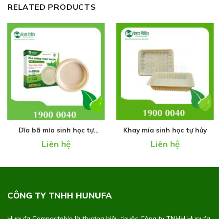
RELATED PRODUCTS
Dĩa bã mía sinh học tự
Khay mía sinh học tự hủy
hủy
Liên hệ
Liên hệ
CÔNG TY TNHH HUNUFA
Hunufa Compostable là thương hiệu thuộc Công ty TNHH Hunufa