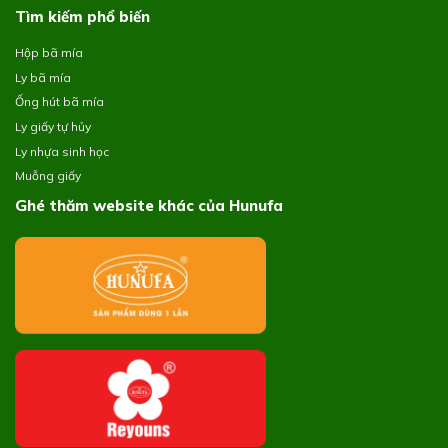
Tìm kiếm phổ biến
Hộp bã mía
Ly bã mía
Ống hút bã mía
Ly giấy tự hủy
Ly nhựa sinh học
Muỗng giấy
Ghé thăm website khác của Hunufa