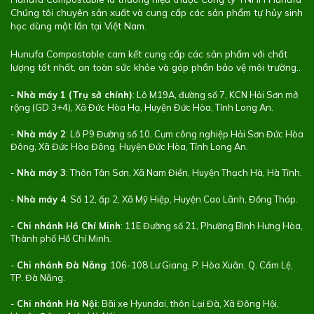
Chúng tôi chuyên sản xuất và cung cấp các sản phẩm tự hủy sinh
học dùng một lần tại Việt Nam.
Hunufa Compostable cam kết cung cấp các sản phẩm với chất
lượng tốt nhất, an toàn sức khỏe và góp phần bảo vệ môi trường..
-
Nhà máy 1 (Trụ sở chính)
: Lô M19A, đường số 7, KCN Hải Sơn mở
rộng (GD 3+4), Xã Đức Hòa Hạ, Huyện Đức Hòa, Tỉnh Long An.
-
Nhà máy 2
: Lô P9 Đường số 10, Cụm công nghiệp Hải Sơn Đức Hòa
Đông, Xã Đức Hòa Đông, Huyện Đức Hòa, Tỉnh Long An.
-
Nhà máy 3
: Thôn Tân Sơn, Xã Nam Điền, Huyện Thạch Hà, Hà Tĩnh.
-
Nhà máy 4
: Số 12, ấp 2, Xã Mỹ Hiệp, Huyện Cao Lãnh, Đồng Tháp.
-
Chi nhánh Hồ Chí Minh
: 11E Đường số 21, Phường Bình Hưng Hòa,
Thành phố Hồ Chí Minh.
-
Chi nhánh Đà Nẵng
: 106-108 Lư Giang, P. Hòa Xuân, Q. Cẩm Lệ,
TP. Đà Nẵng.
-
Chi nhánh Hà Nội
: Bãi xe Hyundai, thôn Lại Đà, Xã Đông Hội,