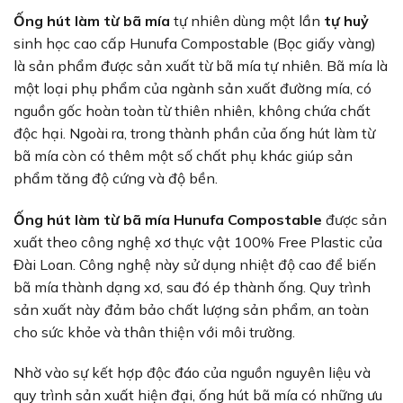
Ống hút làm từ bã mía
tự nhiên dùng một lần
tự huỷ
sinh học cao cấp Hunufa Compostable (Bọc giấy vàng)
là sản phẩm được sản xuất từ bã mía tự nhiên. Bã mía là
một loại phụ phẩm của ngành sản xuất đường mía, có
nguồn gốc hoàn toàn từ thiên nhiên, không chứa chất
độc hại. Ngoài ra, trong thành phần của ống hút làm từ
bã mía còn có thêm một số chất phụ khác giúp sản
phẩm tăng độ cứng và độ bền.
Ống hút làm từ bã mía Hunufa Compostable
được sản
xuất theo công nghệ xơ thực vật 100% Free Plastic của
Đài Loan. Công nghệ này sử dụng nhiệt độ cao để biến
bã mía thành dạng xơ, sau đó ép thành ống. Quy trình
sản xuất này đảm bảo chất lượng sản phẩm, an toàn
cho sức khỏe và thân thiện với môi trường.
Nhờ vào sự kết hợp độc đáo của nguồn nguyên liệu và
quy trình sản xuất hiện đại, ống hút bã mía có những ưu