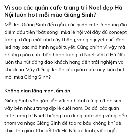
Vì sao các quán cafe trang trí Noel đẹp Hà
Nội luôn hot mỗi mùa Giáng Sinh?
Mỗi khi Giáng Sinh đến gần, các quán cafe là những địa
điểm đầu tiên “bắt sóng” mùa lễ hội với đầy đủ concept
trang trí đẹp mắt như cây thông, vòng nguyệt quế, đèn
led hay các mô hình người tuyết. Cũng chính vì vậy mà
những quán cafe tiến hành trang trí Noel sớm ở Hà Nội
luôn thu hút đông đảo khách hàng đến trải nghiệm và
check-in. Vậy điều gì khiến các quán cafe này luôn hot
mỗi mùa Giáng Sinh?
Không gian lãng mạn, ấm áp
Giáng Sinh vốn gắn liền với hình ảnh cả gia đình sum
vầy bên nhau trong dịp lễ cuối năm. Do đó, các quán
cafe trang trí Noel thường tận dụng ánh sáng vàng, nến
thơm và nhạc Giáng Sinh để tạo ra bầu không khí dễ
chịu, thư giãn. Khi tiết trời Hà Nội trở lạnh, việc ngồi