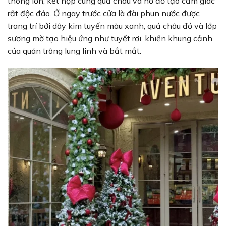
thông lớn, kết hợp cùng quả châu và nơ đỏ tạo cảm giác
rất độc đáo. Ở ngay trước cửa là đài phun nước được
trang trí bởi dây kim tuyến màu xanh, quả châu đỏ và lớp
sương mờ tạo hiệu ứng như tuyết rơi, khiến khung cảnh
của quán trông lung linh và bắt mắt.