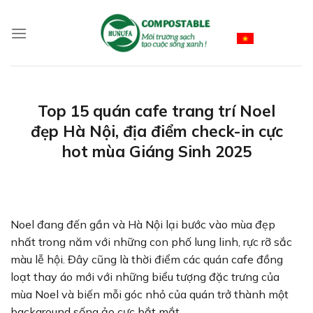
Skip
to
Vietnamese
content
Top 15 quán cafe trang trí Noel
đẹp Hà Nội, địa điểm check-in cực
hot mùa Giáng Sinh 2025
Noel đang đến gần và Hà Nội lại bước vào mùa đẹp
nhất trong năm với những con phố lung linh, rực rỡ sắc
màu lễ hội. Đây cũng là thời điểm các quán cafe đồng
loạt thay áo mới với những biểu tượng đặc trưng của
mùa Noel và biến mỗi góc nhỏ của quán trở thành một
background sống ảo cực bắt mắt.