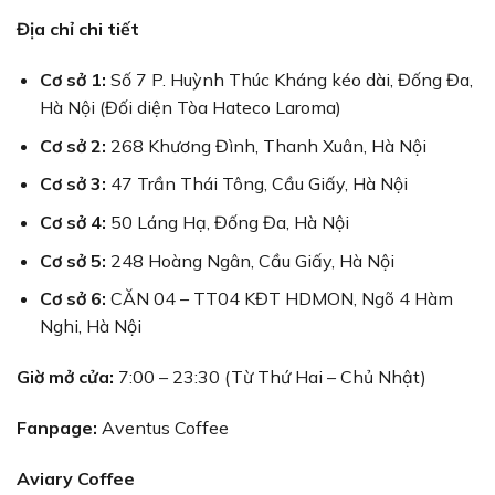
Địa chỉ chi tiết
Cơ sở 1:
Số 7 P. Huỳnh Thúc Kháng kéo dài, Đống Đa,
Hà Nội (Đối diện Tòa Hateco Laroma)
Cơ sở 2:
268 Khương Đình, Thanh Xuân, Hà Nội
Cơ sở 3:
47 Trần Thái Tông, Cầu Giấy, Hà Nội
Cơ sở 4:
50 Láng Hạ, Đống Đa, Hà Nội
Cơ sở 5:
248 Hoàng Ngân, Cầu Giấy, Hà Nội
Cơ sở 6:
CĂN 04 – TT04 KĐT HDMON, Ngõ 4 Hàm
Nghi, Hà Nội
Giờ mở cửa:
7:00 – 23:30 (Từ Thứ Hai – Chủ Nhật)
Fanpage:
Aventus Coffee
Aviary Coffee