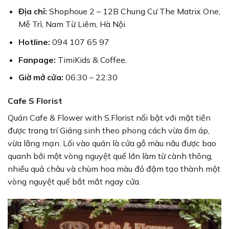
Địa chỉ:
Shophoue 2 – 12B Chung Cư The Matrix One,
Mễ Trì, Nam Từ Liêm, Hà Nội
Hotline:
094 107 65 97
Fanpage:
TimiKids & Coffee.
Giờ mở cửa:
06:30 – 22:30
Cafe S Florist
Quán Cafe & Flower with S.Florist nổi bật với mặt tiền
được trang trí Giáng sinh theo phong cách vừa ấm áp,
vừa lãng mạn. Lối vào quán là cửa gỗ màu nâu được bao
quanh bởi một vòng nguyệt quế lớn làm từ cành thông,
nhiều quả châu và chùm hoa màu đỏ đậm tạo thành một
vòng nguyệt quế bắt mắt ngay cửa.