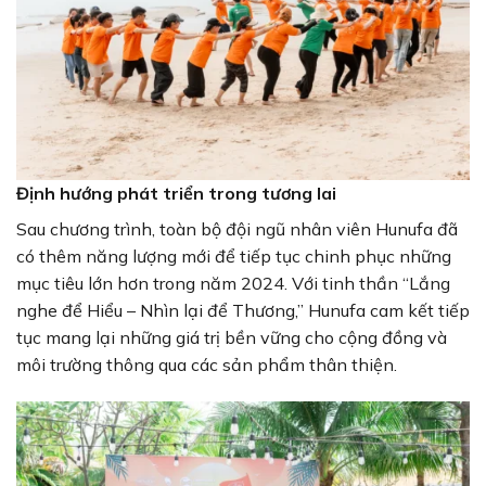
Định hướng phát triển trong tương lai
Sau chương trình, toàn bộ đội ngũ nhân viên Hunufa đã
có thêm năng lượng mới để tiếp tục chinh phục những
mục tiêu lớn hơn trong năm 2024. Với tinh thần “Lắng
nghe để Hiểu – Nhìn lại để Thương,” Hunufa cam kết tiếp
tục mang lại những giá trị bền vững cho cộng đồng và
môi trường thông qua các sản phẩm thân thiện.