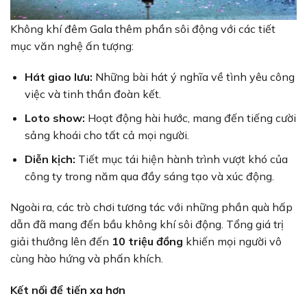
Không khí đêm Gala thêm phần sôi động với các tiết
mục văn nghệ ấn tượng:
Hát giao lưu:
Những bài hát ý nghĩa về tình yêu công
việc và tinh thần đoàn kết.
Loto show:
Hoạt động hài hước, mang đến tiếng cười
sảng khoái cho tất cả mọi người.
Diễn kịch:
Tiết mục tái hiện hành trình vượt khó của
công ty trong năm qua đầy sáng tạo và xúc động.
Ngoài ra, các trò chơi tương tác với những phần quà hấp
dẫn đã mang đến bầu không khí sôi động. Tổng giá trị
giải thưởng lên đến
10 triệu đồng
khiến mọi người vô
cùng hào hứng và phấn khích.
Kết nối để tiến xa hơn