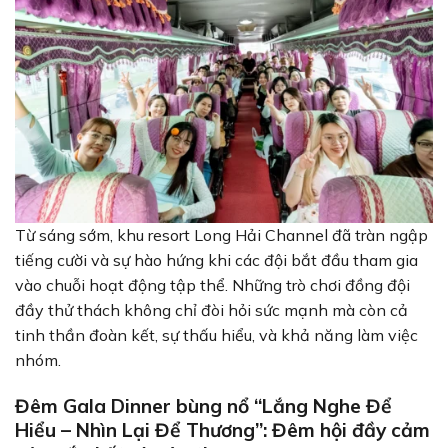
Từ sáng sớm, khu resort Long Hải Channel đã tràn ngập
tiếng cười và sự hào hứng khi các đội bắt đầu tham gia
vào chuỗi hoạt động tập thể. Những trò chơi đồng đội
đầy thử thách không chỉ đòi hỏi sức mạnh mà còn cả
tinh thần đoàn kết, sự thấu hiểu, và khả năng làm việc
nhóm.
Đêm Gala Dinner bùng nổ “Lắng Nghe Để
Hiểu – Nhìn Lại Để Thương”: Đêm hội đầy cảm