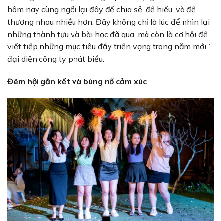
hôm nay cùng ngồi lại đây để chia sẻ, để hiểu, và để
thương nhau nhiều hơn. Đây không chỉ là lúc để nhìn lại
những thành tựu và bài học đã qua, mà còn là cơ hội để
viết tiếp những mục tiêu đầy triển vọng trong năm mới,”
đại diện công ty phát biểu.
Đêm hội gắn kết và bùng nổ cảm xúc