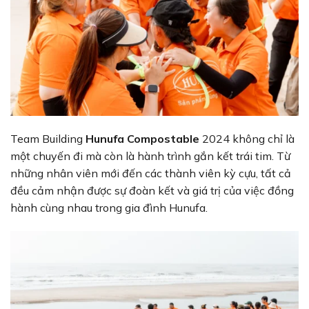
Team Building
Hunufa Compostable
2024 không chỉ là
một chuyến đi mà còn là hành trình gắn kết trái tim. Từ
những nhân viên mới đến các thành viên kỳ cựu, tất cả
đều cảm nhận được sự đoàn kết và giá trị của việc đồng
hành cùng nhau trong gia đình Hunufa.