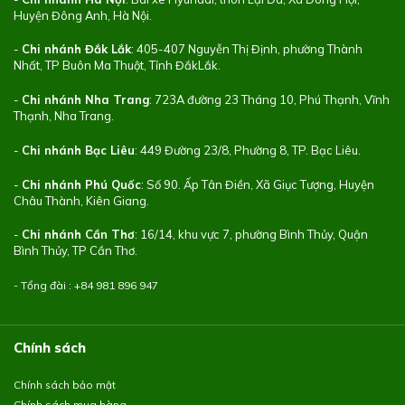
Huyện Đông Anh, Hà Nội.
-
Chi nhánh Đắk Lắk
: 405-407 Nguyễn Thị Định, phường Thành
Nhất, TP Buôn Ma Thuột, Tỉnh ĐắkLắk.
-
Chi nhánh Nha Trang
: 723A đường 23 Tháng 10, Phú Thạnh, Vĩnh
Thạnh, Nha Trang.
-
Chi nhánh Bạc Liêu
: 449 Đường 23/8, Phường 8, TP. Bạc Liêu.
-
Chi nhánh Phú Quốc
: Số 90. Ấp Tân Điền, Xã Giục Tượng, Huyện
Châu Thành, Kiên Giang.
-
Chi nhánh Cần Thơ
: 16/14, khu vực 7, phường Bình Thủy, Quận
Bình Thủy, TP Cần Thơ.
- Tổng đài : +84
981 896 947
Chính sách
Chính sách bảo mật
Chính sách mua hàng