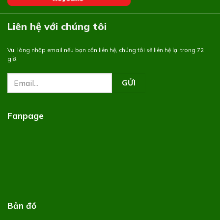
Liên hệ với chúng tôi
Vui lòng nhập email nếu bạn cần liên hệ, chúng tôi sẽ liên hệ lại trong 72
giờ.
Fanpage
Bản đồ