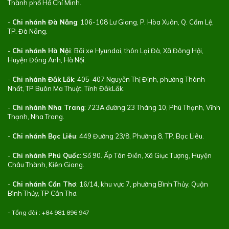
Thành phố Hồ Chí Minh.
-
Chi nhánh Đà Nẵng
: 106-108 Lư Giang, P. Hòa Xuân, Q. Cẩm Lệ,
TP. Đà Nẵng.
-
Chi nhánh Hà Nội
: Bãi xe Hyundai, thôn Lại Đà, Xã Đông Hội,
Huyện Đông Anh, Hà Nội.
-
Chi nhánh Đắk Lắk
: 405-407 Nguyễn Thị Định, phường Thành
Nhất, TP Buôn Ma Thuột, Tỉnh ĐắkLắk.
-
Chi nhánh Nha Trang
: 723A đường 23 Tháng 10, Phú Thạnh, Vĩnh
Thạnh, Nha Trang.
-
Chi nhánh Bạc Liêu
: 449 Đường 23/8, Phường 8, TP. Bạc Liêu.
-
Chi nhánh Phú Quốc
: Số 90. Ấp Tân Điền, Xã Giục Tượng, Huyện
Châu Thành, Kiên Giang.
-
Chi nhánh Cần Thơ
: 16/14, khu vực 7, phường Bình Thủy, Quận
Bình Thủy, TP Cần Thơ.
- Tổng đài : +84
981 896 947