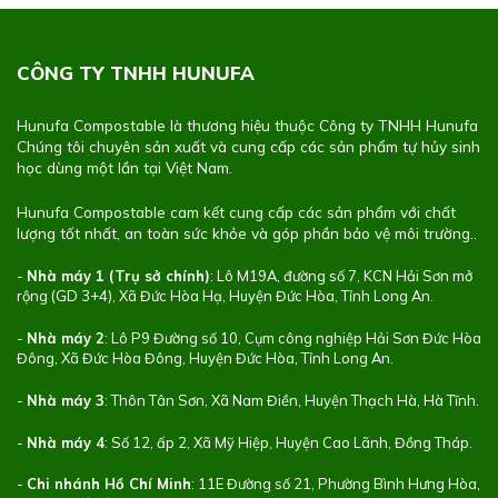
CÔNG TY TNHH HUNUFA
Hunufa Compostable là thương hiệu thuộc Công ty TNHH Hunufa
Chúng tôi chuyên sản xuất và cung cấp các sản phẩm tự hủy sinh
học dùng một lần tại Việt Nam.
Hunufa Compostable cam kết cung cấp các sản phẩm với chất
lượng tốt nhất, an toàn sức khỏe và góp phần bảo vệ môi trường..
-
Nhà máy 1 (Trụ sở chính)
: Lô M19A, đường số 7, KCN Hải Sơn mở
rộng (GD 3+4), Xã Đức Hòa Hạ, Huyện Đức Hòa, Tỉnh Long An.
-
Nhà máy 2
: Lô P9 Đường số 10, Cụm công nghiệp Hải Sơn Đức Hòa
Đông, Xã Đức Hòa Đông, Huyện Đức Hòa, Tỉnh Long An.
-
Nhà máy 3
: Thôn Tân Sơn, Xã Nam Điền, Huyện Thạch Hà, Hà Tĩnh.
-
Nhà máy 4
: Số 12, ấp 2, Xã Mỹ Hiệp, Huyện Cao Lãnh, Đồng Tháp.
-
Chi nhánh Hồ Chí Minh
: 11E Đường số 21, Phường Bình Hưng Hòa,