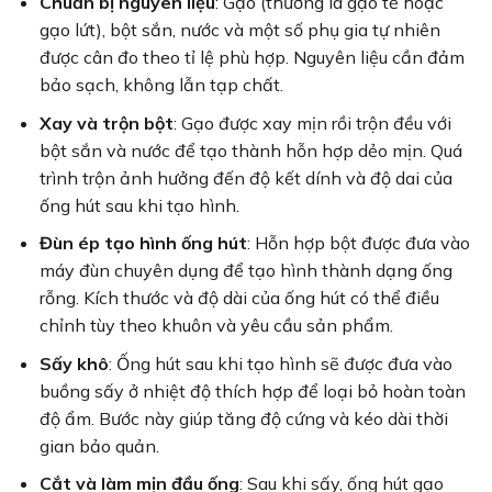
Chuẩn bị nguyên liệu
: Gạo (thường là gạo tẻ hoặc
gạo lứt), bột sắn, nước và một số phụ gia tự nhiên
được cân đo theo tỉ lệ phù hợp. Nguyên liệu cần đảm
bảo sạch, không lẫn tạp chất.
Xay và trộn bột
: Gạo được xay mịn rồi trộn đều với
bột sắn và nước để tạo thành hỗn hợp dẻo mịn. Quá
trình trộn ảnh hưởng đến độ kết dính và độ dai của
ống hút sau khi tạo hình.
Đùn ép tạo hình ống hút
: Hỗn hợp bột được đưa vào
máy đùn chuyên dụng để tạo hình thành dạng ống
rỗng. Kích thước và độ dài của ống hút có thể điều
chỉnh tùy theo khuôn và yêu cầu sản phẩm.
Sấy khô
: Ống hút sau khi tạo hình sẽ được đưa vào
buồng sấy ở nhiệt độ thích hợp để loại bỏ hoàn toàn
độ ẩm. Bước này giúp tăng độ cứng và kéo dài thời
gian bảo quản.
Cắt và làm mịn đầu ống
: Sau khi sấy, ống hút gạo