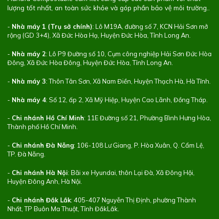
lượng tốt nhất, an toàn sức khỏe và góp phần bảo vệ môi trường..
-
Nhà máy 1 (Trụ sở chính)
: Lô M19A, đường số 7, KCN Hải Sơn mở
rộng (GD 3+4), Xã Đức Hòa Hạ, Huyện Đức Hòa, Tỉnh Long An.
-
Nhà máy 2
: Lô P9 Đường số 10, Cụm công nghiệp Hải Sơn Đức Hòa
Đông, Xã Đức Hòa Đông, Huyện Đức Hòa, Tỉnh Long An.
-
Nhà máy 3
: Thôn Tân Sơn, Xã Nam Điền, Huyện Thạch Hà, Hà Tĩnh.
-
Nhà máy 4
: Số 12, ấp 2, Xã Mỹ Hiệp, Huyện Cao Lãnh, Đồng Tháp.
-
Chi nhánh Hồ Chí Minh
: 11E Đường số 21, Phường Bình Hưng Hòa,
Thành phố Hồ Chí Minh.
-
Chi nhánh Đà Nẵng
: 106-108 Lư Giang, P. Hòa Xuân, Q. Cẩm Lệ,
TP. Đà Nẵng.
-
Chi nhánh Hà Nội
: Bãi xe Hyundai, thôn Lại Đà, Xã Đông Hội,
Huyện Đông Anh, Hà Nội.
-
Chi nhánh Đắk Lắk
: 405-407 Nguyễn Thị Định, phường Thành
Nhất, TP Buôn Ma Thuột, Tỉnh ĐắkLắk.