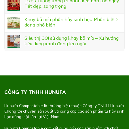
10+ Ý tưởng trang trí bánh kẹo bàn thờ ngày
Tết đẹp, sang trọng
Khay bã mía phân hủy sinh học: Phân biệt 2
dòng phổ biến
Siêu thị GO! sử dụng khay bã mía – Xu hướng
tiêu dùng xanh đang lên ngôi
CÔNG TY TNHH HUNUFA
Hunufa Compostable là thương hiệu thuộc Công ty TNHH Hunufa
Chúng tôi chuyên sản xuất và cung cấp các sản phẩm tự hủy sinh
học dùng một lần tại Việt Nam.
Hunufa Compostable cam kết cung cấp các sản phẩm với chất