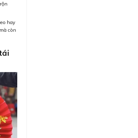
 rộn
reo hay
 mà còn
tái