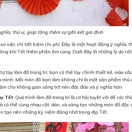
nghĩa, thú vị, giúp tăng thêm sự gắn kết gia đình
 xa việc chỉ tiết kiệm chi phí. Đây là một hoạt động ý nghĩa, th
hông khí Tết thêm phần ấm cúng. Dưới đây là những lý do nổi
i tự tay làm đồ trang trí, bạn có thể tùy chỉnh thiết kế, màu sắc
của mình. Mỗi món đồ bạn làm không chỉ là một sản phẩm thủ
m cho không gian sống trở nên độc đáo và ý nghĩa hơn.
ày Tết
: Quá trình làm đồ trang trí là cơ hội tuyệt vời để các t
à có thể cùng nhau cắt, dán, và sáng tạo những món đồ độc 
òn tạo nên những kỷ niệm đáng nhớ trong dịp Tết.