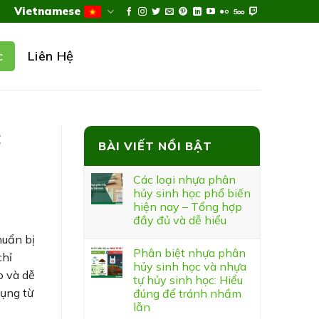
Vietnamese
Liên Hệ
c
c
BÀI VIẾT NỔI BẬT
Các loại nhựa phân
hủy sinh học phổ biến
hiện nay – Tổng hợp
đầy đủ và dễ hiểu
huẩn bị
Phân biệt nhựa phân
chỉ
hủy sinh học và nhựa
o và dễ
tự hủy sinh học: Hiểu
ụng từ
đúng để tránh nhầm
lẫn