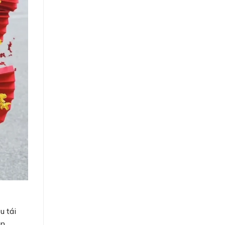
u tái
ên