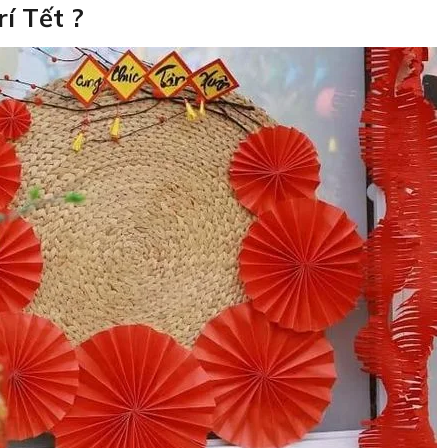
í Tết ?