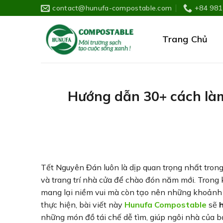
Skip
contact@hunufa-compostable.com
+84 981
to
content
Trang Chủ
Hướng dẫn 30+ cách làm
Tết Nguyên Đán luôn là dịp quan trọng nhất trong
và trang trí nhà cửa để chào đón năm mới. Trong k
mang lại niềm vui mà còn tạo nên những khoảnh 
thực hiện, bài viết này
Hunufa Compostable
sẽ
h
những món đồ tái chế dễ tìm, giúp ngôi nhà của b