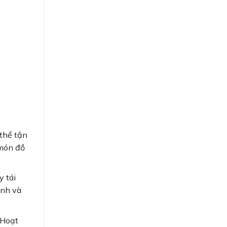
 thể tận
 món đồ
y tái
anh và
 Hoạt