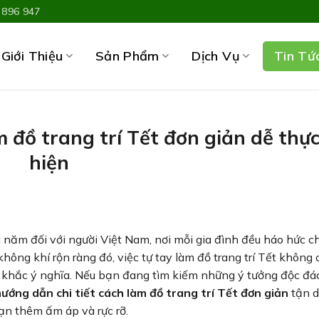
 896 947
Giới Thiệu
Sản Phẩm
Dịch Vụ
Tin Tứ
 đồ trang trí Tết đơn giản dễ thự
hiện
 năm đối với người Việt Nam, nơi mỗi gia đình đều háo hức c
hông khí rộn ràng đó, việc tự tay làm đồ trang trí Tết không 
khắc ý nghĩa. Nếu bạn đang tìm kiếm những ý tưởng độc đá
ướng dẫn chi tiết cách làm đồ trang trí Tết đơn giản
tận d
ạn thêm ấm áp và rực rỡ.