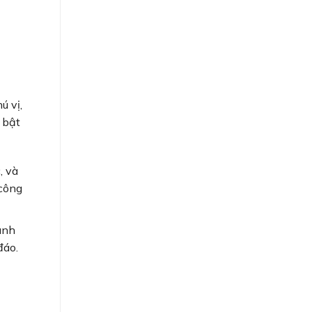
ú vị,
 bật
, và
 công
hành
đáo.