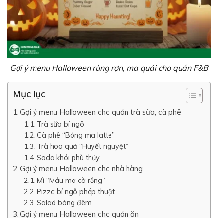
Gợi ý menu Halloween rùng rợn, ma quái cho quán F&B
Mục lục
Gợi ý menu Halloween cho quán trà sữa, cà phê
Trà sữa bí ngô
Cà phê “Bóng ma latte”
Trà hoa quả “Huyết nguyệt”
Soda khói phù thủy
Gợi ý menu Halloween cho nhà hàng
Mì “Máu ma cà rồng”
Pizza bí ngô phép thuật
Salad bóng đêm
Gợi ý menu Halloween cho quán ăn