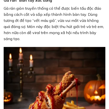
Gà rán “Bàn tay xác sống”
Gà rán giòn truyền thống có thể được biến tấu độc đáo
bằng cách cắt và sắp xếp thành hình bàn tay. Dùng
tương ớt để tạo “vết máu giả”, vừa vui mắt vừa không
quá đáng sợ. Món này đặc biệt thu hút giới trẻ và trẻ em,
hơn nữa còn dễ viral trên mạng xã hội nếu trình bày
sáng tạo.