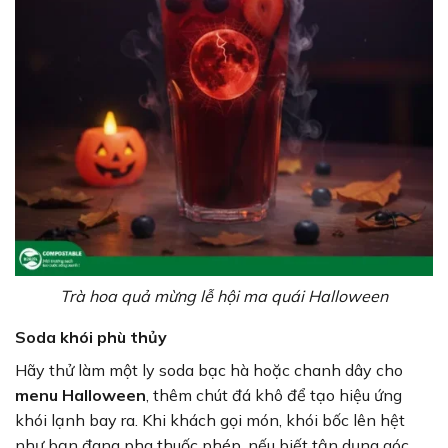
Trà hoa quả mừng lễ hội ma quái Halloween
Soda khói phù thủy
Hãy thử làm một ly soda bạc hà hoặc chanh dây cho
menu Halloween
, thêm chút đá khô để tạo hiệu ứng
khói lạnh bay ra. Khi khách gọi món, khói bốc lên hệt
như bạn đang pha thuốc phép, nếu biết tận dụng góc