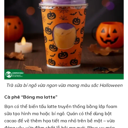
Trà sữa bí ngô vừa ngon vừa mang màu sắc Halloween
Cà phê “Bóng ma latte”
Bạn có thể biến tấu latte truyền thống bằng lớp foam
sữa tạo hình ma hoặc bí ngô. Quán có thể dùng bột
cacao để vẽ thêm họa tiết ma nhỏ trên bề mặt – vừa
đáng yêu, vừa đậm chất lễ hội ma quái. Phục vụ món