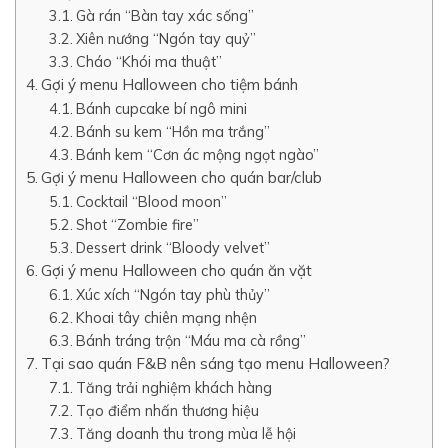
Gà rán “Bàn tay xác sống”
Xiên nướng “Ngón tay quỷ”
Cháo “Khói ma thuật”
Gợi ý menu Halloween cho tiệm bánh
Bánh cupcake bí ngô mini
Bánh su kem “Hồn ma trắng”
Bánh kem “Cơn ác mộng ngọt ngào”
Gợi ý menu Halloween cho quán bar/club
Cocktail “Blood moon”
Shot “Zombie fire”
Dessert drink “Bloody velvet”
Gợi ý menu Halloween cho quán ăn vặt
Xúc xích “Ngón tay phù thủy”
Khoai tây chiên mạng nhện
Bánh tráng trộn “Máu ma cà rồng”
Tại sao quán F&B nên sáng tạo menu Halloween?
Tăng trải nghiệm khách hàng
Tạo điểm nhấn thương hiệu
Tăng doanh thu trong mùa lễ hội