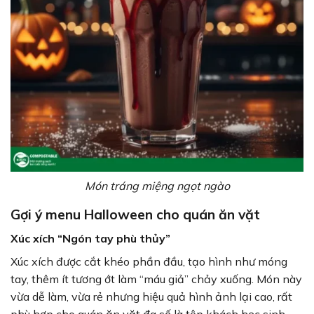
Món tráng miệng ngọt ngào
Gợi ý menu Halloween cho quán ăn vặt
Xúc xích “Ngón tay phù thủy”
Xúc xích được cắt khéo phần đầu, tạo hình như móng
tay, thêm ít tương ớt làm “máu giả” chảy xuống. Món này
vừa dễ làm, vừa rẻ nhưng hiệu quả hình ảnh lại cao, rất
phù hợp cho quán ăn vặt đa số là tệp khách học sinh,