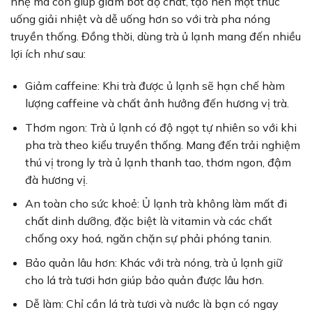
nhẹ mà còn giúp giảm bớt độ chát, tạo nên một thức
uống giải nhiệt và dễ uống hơn so với trà pha nóng
truyền thống. Đồng thời, dùng trà ủ lạnh mang đến nhiều
lợi ích như sau:
Giảm caffeine: Khi trà được ủ lạnh sẽ hạn chế hàm
lượng caffeine và chất ảnh hưởng đến hương vị trà.
Thơm ngon: Trà ủ lạnh có độ ngọt tự nhiên so với khi
pha trà theo kiểu truyền thống. Mang đến trải nghiệm
thú vị trong ly trà ủ lạnh thanh tao, thơm ngon, đậm
đà hương vị.
An toàn cho sức khoẻ: Ủ lạnh trà không làm mất đi
chất dinh dưỡng, đặc biệt là vitamin và các chất
chống oxy hoá, ngăn chặn sự phải phóng tanin.
Bảo quản lâu hơn: Khác với trà nóng, trà ủ lạnh giữ
cho lá trà tươi hơn giúp bảo quản được lâu hơn.
Dễ làm: Chỉ cần lá trà tươi và nước là bạn có ngay