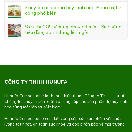
Khay bã mía phân hủy sinh học: Phân biệt 2
dòng phổ biến
Siêu thị GO! sử dụng khay bã mía – Xu hướng
tiêu dùng xanh đang lên ngôi
CÔNG TY TNHH HUNUFA
Hunufa Compostable là thương hiệu thuộc Công ty TNHH Hunufa
Chúng tôi chuyên sản xuất và cung cấp các sản phẩm tự hủy sinh
học dùng một lần tại Việt Nam.
Hunufa Compostable cam kết cung cấp các sản phẩm với chất
lượng tốt nhất, an toàn sức khỏe và góp phần bảo vệ môi trường..