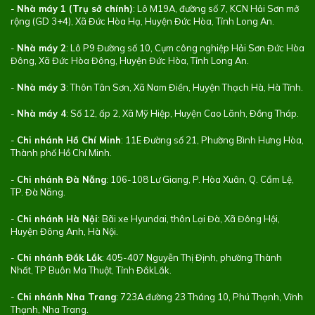
-
Nhà máy 1 (Trụ sở chính)
: Lô M19A, đường số 7, KCN Hải Sơn mở
rộng (GD 3+4), Xã Đức Hòa Hạ, Huyện Đức Hòa, Tỉnh Long An.
-
Nhà máy 2
: Lô P9 Đường số 10, Cụm công nghiệp Hải Sơn Đức Hòa
Đông, Xã Đức Hòa Đông, Huyện Đức Hòa, Tỉnh Long An.
-
Nhà máy 3
: Thôn Tân Sơn, Xã Nam Điền, Huyện Thạch Hà, Hà Tĩnh.
-
Nhà máy 4
: Số 12, ấp 2, Xã Mỹ Hiệp, Huyện Cao Lãnh, Đồng Tháp.
-
Chi nhánh Hồ Chí Minh
: 11E Đường số 21, Phường Bình Hưng Hòa,
Thành phố Hồ Chí Minh.
-
Chi nhánh Đà Nẵng
: 106-108 Lư Giang, P. Hòa Xuân, Q. Cẩm Lệ,
TP. Đà Nẵng.
-
Chi nhánh Hà Nội
: Bãi xe Hyundai, thôn Lại Đà, Xã Đông Hội,
Huyện Đông Anh, Hà Nội.
-
Chi nhánh Đắk Lắk
: 405-407 Nguyễn Thị Định, phường Thành
Nhất, TP Buôn Ma Thuột, Tỉnh ĐắkLắk.
-
Chi nhánh Nha Trang
: 723A đường 23 Tháng 10, Phú Thạnh, Vĩnh
Thạnh, Nha Trang.