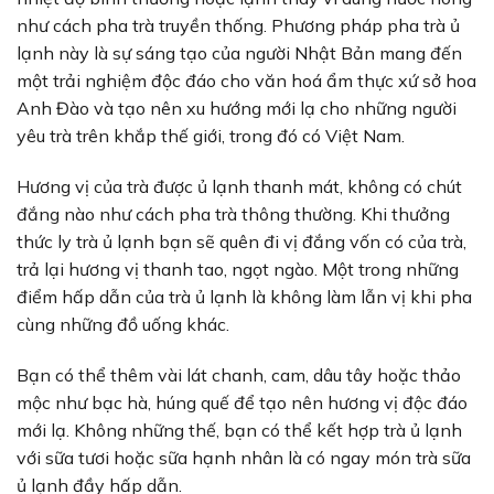
như cách pha trà truyền thống. Phương pháp pha trà ủ
lạnh này là sự sáng tạo của người Nhật Bản mang đến
một trải nghiệm độc đáo cho văn hoá ẩm thực xứ sở hoa
Anh Đào và tạo nên xu hướng mới lạ cho những người
yêu trà trên khắp thế giới, trong đó có Việt Nam.
Hương vị của trà được ủ lạnh thanh mát, không có chút
đắng nào như cách pha trà thông thường. Khi thưởng
thức ly trà ủ lạnh bạn sẽ quên đi vị đắng vốn có của trà,
trả lại hương vị thanh tao, ngọt ngào. Một trong những
điểm hấp dẫn của trà ủ lạnh là không làm lẫn vị khi pha
cùng những đồ uống khác.
Bạn có thể thêm vài lát chanh, cam, dâu tây hoặc thảo
mộc như bạc hà, húng quế để tạo nên hương vị độc đáo
mới lạ. Không những thế, bạn có thể kết hợp trà ủ lạnh
với sữa tươi hoặc sữa hạnh nhân là có ngay món trà sữa
ủ lạnh đầy hấp dẫn.