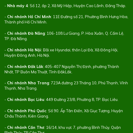
-
Nhà máy 4
: Số 12, ấp 2, Xã Mỹ Hiệp, Huyện Cao Lãnh, Đồng Tháp.
-
Chi nhánh Hồ Chí Minh
: 11E Đường số 21, Phường Bình Hưng Hòa,
Thành phố Hồ Chí Minh.
-
Chi nhánh Đà Nẵng
: 106-108 Lư Giang, P. Hòa Xuân, Q. Cẩm Lệ,
TP. Đà Nẵng.
-
Chi nhánh Hà Nội
: Bãi xe Hyundai, thôn Lại Đà, Xã Đông Hội,
Huyện Đông Anh, Hà Nội.
-
Chi nhánh Đắk Lắk
: 405-407 Nguyễn Thị Định, phường Thành
Nhất, TP Buôn Ma Thuột, Tỉnh ĐắkLắk.
-
Chi nhánh Nha Trang
: 723A đường 23 Tháng 10, Phú Thạnh, Vĩnh
Thạnh, Nha Trang.
-
Chi nhánh Bạc Liêu
: 449 Đường 23/8, Phường 8, TP. Bạc Liêu.
-
Chi nhánh Phú Quốc
: Số 90. Ấp Tân Điền, Xã Giục Tượng, Huyện
Châu Thành, Kiên Giang.
-
Chi nhánh Cần Thơ
: 16/14, khu vực 7, phường Bình Thủy, Quận
Bình Thủy, TP Cần Thơ.