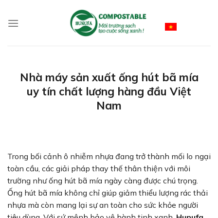
Skip
to
Vietnamese
content
Nhà máy sản xuất ống hút bã mía
uy tín chất lượng hàng đầu Việt
Nam
Trong bối cảnh ô nhiễm nhựa đang trở thành mối lo ngại
toàn cầu, các giải pháp thay thế thân thiện với môi
trường như ống hút bã mía ngày càng được chú trọng.
Ống hút bã mía không chỉ giúp giảm thiểu lượng rác thải
nhựa mà còn mang lại sự an toàn cho sức khỏe người
tiêu dùng. Với sứ mệnh bảo vệ hành tinh xanh,
Hunufa