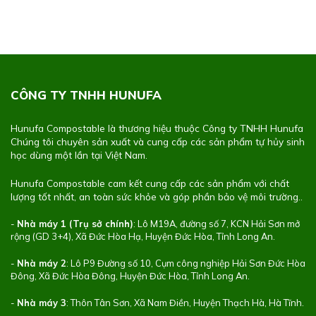
CÔNG TY TNHH HUNUFA
Hunufa Compostable là thương hiệu thuộc Công ty TNHH Hunufa
Chúng tôi chuyên sản xuất và cung cấp các sản phẩm tự hủy sinh
học dùng một lần tại Việt Nam.
Hunufa Compostable cam kết cung cấp các sản phẩm với chất
lượng tốt nhất, an toàn sức khỏe và góp phần bảo vệ môi trường..
-
Nhà máy 1 (Trụ sở chính)
: Lô M19A, đường số 7, KCN Hải Sơn mở
rộng (GD 3+4), Xã Đức Hòa Hạ, Huyện Đức Hòa, Tỉnh Long An.
-
Nhà máy 2
: Lô P9 Đường số 10, Cụm công nghiệp Hải Sơn Đức Hòa
Đông, Xã Đức Hòa Đông, Huyện Đức Hòa, Tỉnh Long An.
-
Nhà máy 3
: Thôn Tân Sơn, Xã Nam Điền, Huyện Thạch Hà, Hà Tĩnh.