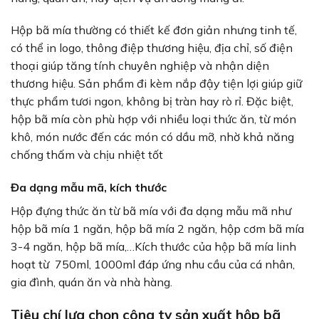
Hộp bã mía thường có thiết kế đơn giản nhưng tinh tế,
có thể in logo, thông điệp thương hiệu, địa chỉ, số điện
thoại giúp tăng tính chuyên nghiệp và nhận diện
thương hiệu. Sản phẩm đi kèm nắp đậy tiện lợi giúp giữ
thực phẩm tươi ngon, không bị tràn hay rò rỉ. Đặc biệt,
hộp bã mía còn phù hợp với nhiều loại thức ăn, từ món
khô, món nước đến các món có dầu mỡ, nhờ khả năng
chống thấm và chịu nhiệt tốt
Đa dạng mẫu mã, kích thước
Hộp đựng thức ăn từ bã mía với đa dạng mẫu mã như
hộp bã mía 1 ngăn, hộp bã mía 2 ngăn, hộp cơm bã mía
3-4 ngăn, hộp bã mía,…Kích thước của hộp bã mía linh
hoạt từ 750ml, 1000ml đáp ứng nhu cầu của cá nhân,
gia đình, quán ăn và nhà hàng.
Tiêu chí lựa chọn công ty sản xuất hộp bã