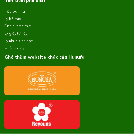
Tìm kiếm phổ biến
Hộp bã mía
Ly bã mía
Ống hút bã mía
Ly giấy tự hủy
Ly nhựa sinh học
Muỗng giấy
Ghé thăm website khác của Hunufa