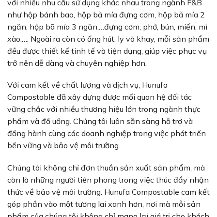
với nhiều nhu cầu sử dụng khác nhau trong ngành F&B
như hộp bánh bao, hộp bã mía đựng cơm, hộp bã mía 2
ngăn, hộp bã mía 3 ngăn,…đựng cơm, phở, bún, miến, mì
xào,…. Ngoài ra còn có ống hút, ly và khay, mỗi sản phẩm
đều được thiết kế tinh tế và tiện dụng, giúp việc phục vụ
trở nên dễ dàng và chuyên nghiệp hơn.
Với cam kết về chất lượng và dịch vụ, Hunufa
Compostable đã xây dựng được mối quan hệ đối tác
vững chắc với nhiều thương hiệu lớn trong ngành thực
phẩm và đồ uống. Chúng tôi luôn sẵn sàng hỗ trợ và
đồng hành cùng các doanh nghiệp trong việc phát triển
bền vững và bảo vệ môi trường.
Chúng tôi không chỉ đơn thuần sản xuất sản phẩm, mà
còn là những người tiên phong trong việc thúc đẩy nhận
thức về bảo vệ môi trường. Hunufa Compostable cam kết
góp phần vào một tương lai xanh hơn, nơi mà mỗi sản
phẩm của chúng tôi không chỉ mang lại giá trị cho khách