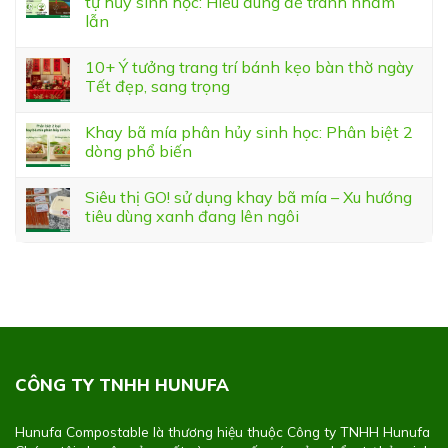
tự hủy sinh học: Hiểu đúng để tránh nhầm
lẫn
10+ Ý tưởng trang trí bánh kẹo bàn thờ ngày
Tết đẹp, sang trọng
Khay bã mía phân hủy sinh học: Phân biệt 2
dòng phổ biến
Siêu thị GO! sử dụng khay bã mía – Xu hướng
tiêu dùng xanh đang lên ngôi
CÔNG TY TNHH HUNUFA
Hunufa Compostable là thương hiệu thuộc Công ty TNHH Hunufa