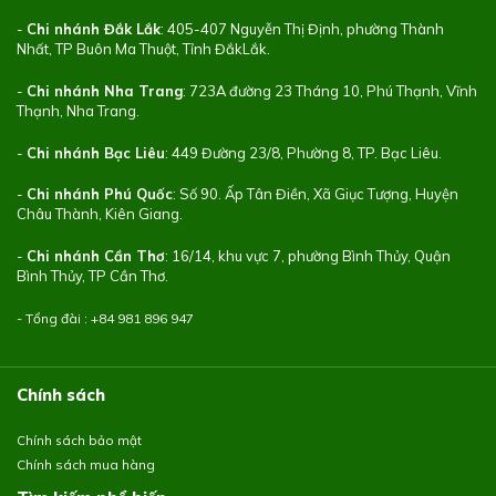
-
Chi nhánh Đắk Lắk
: 405-407 Nguyễn Thị Định, phường Thành
Nhất, TP Buôn Ma Thuột, Tỉnh ĐắkLắk.
-
Chi nhánh Nha Trang
: 723A đường 23 Tháng 10, Phú Thạnh, Vĩnh
Thạnh, Nha Trang.
-
Chi nhánh Bạc Liêu
: 449 Đường 23/8, Phường 8, TP. Bạc Liêu.
-
Chi nhánh Phú Quốc
: Số 90. Ấp Tân Điền, Xã Giục Tượng, Huyện
Châu Thành, Kiên Giang.
-
Chi nhánh Cần Thơ
: 16/14, khu vực 7, phường Bình Thủy, Quận
Bình Thủy, TP Cần Thơ.
- Tổng đài : +84
981 896 947
Chính sách
Chính sách bảo mật
Chính sách mua hàng