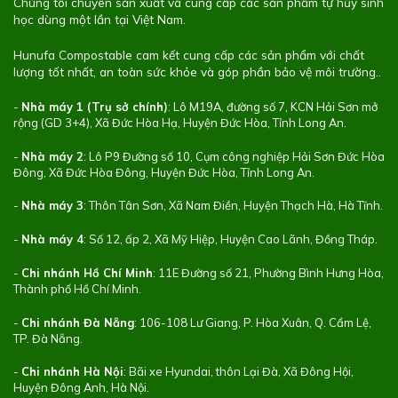
Chúng tôi chuyên sản xuất và cung cấp các sản phẩm tự hủy sinh
học dùng một lần tại Việt Nam.
Hunufa Compostable cam kết cung cấp các sản phẩm với chất
lượng tốt nhất, an toàn sức khỏe và góp phần bảo vệ môi trường..
-
Nhà máy 1 (Trụ sở chính)
: Lô M19A, đường số 7, KCN Hải Sơn mở
rộng (GD 3+4), Xã Đức Hòa Hạ, Huyện Đức Hòa, Tỉnh Long An.
-
Nhà máy 2
: Lô P9 Đường số 10, Cụm công nghiệp Hải Sơn Đức Hòa
Đông, Xã Đức Hòa Đông, Huyện Đức Hòa, Tỉnh Long An.
-
Nhà máy 3
: Thôn Tân Sơn, Xã Nam Điền, Huyện Thạch Hà, Hà Tĩnh.
-
Nhà máy 4
: Số 12, ấp 2, Xã Mỹ Hiệp, Huyện Cao Lãnh, Đồng Tháp.
-
Chi nhánh Hồ Chí Minh
: 11E Đường số 21, Phường Bình Hưng Hòa,
Thành phố Hồ Chí Minh.
-
Chi nhánh Đà Nẵng
: 106-108 Lư Giang, P. Hòa Xuân, Q. Cẩm Lệ,
TP. Đà Nẵng.
-
Chi nhánh Hà Nội
: Bãi xe Hyundai, thôn Lại Đà, Xã Đông Hội,
Huyện Đông Anh, Hà Nội.