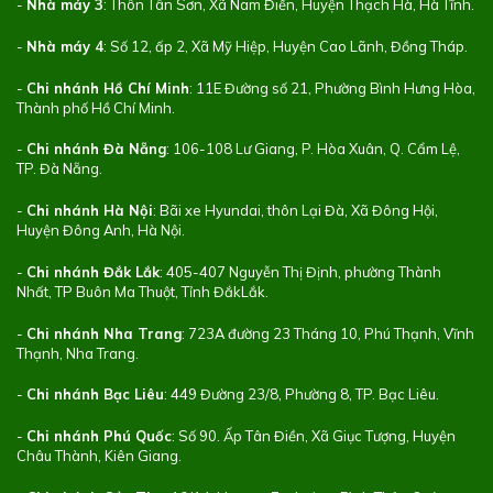
-
Nhà máy 3
: Thôn Tân Sơn, Xã Nam Điền, Huyện Thạch Hà, Hà Tĩnh.
-
Nhà máy 4
: Số 12, ấp 2, Xã Mỹ Hiệp, Huyện Cao Lãnh, Đồng Tháp.
-
Chi nhánh Hồ Chí Minh
: 11E Đường số 21, Phường Bình Hưng Hòa,
Thành phố Hồ Chí Minh.
-
Chi nhánh Đà Nẵng
: 106-108 Lư Giang, P. Hòa Xuân, Q. Cẩm Lệ,
TP. Đà Nẵng.
-
Chi nhánh Hà Nội
: Bãi xe Hyundai, thôn Lại Đà, Xã Đông Hội,
Huyện Đông Anh, Hà Nội.
-
Chi nhánh Đắk Lắk
: 405-407 Nguyễn Thị Định, phường Thành
Nhất, TP Buôn Ma Thuột, Tỉnh ĐắkLắk.
-
Chi nhánh Nha Trang
: 723A đường 23 Tháng 10, Phú Thạnh, Vĩnh
Thạnh, Nha Trang.
-
Chi nhánh Bạc Liêu
: 449 Đường 23/8, Phường 8, TP. Bạc Liêu.
-
Chi nhánh Phú Quốc
: Số 90. Ấp Tân Điền, Xã Giục Tượng, Huyện
Châu Thành, Kiên Giang.