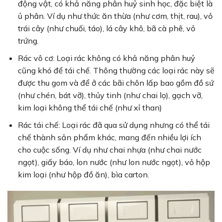
động vật, có khả năng phân huỷ sinh học, đặc biệt là
ủ phân. Ví dụ như thức ăn thừa (như cơm, thịt, rau), vỏ
trái cây (như chuối, táo), lá cây khô, bã cà phê, vỏ
trứng.
Rác vô cơ: Loại rác không có khả năng phân huỷ
cũng khó để tái chế. Thông thường các loại rác này sẽ
được thu gom và để ở các bãi chôn lấp bao gồm đồ sứ
(như chén, bát vỡ), thủy tinh (như chai lọ), gạch vỡ,
kim loại không thể tái chế (như xỉ than)
Rác tái chế: Loại rác đã qua sử dụng nhưng có thể tái
chế thành sản phẩm khác, mang đến nhiều lợi ích
cho cuộc sống. Ví dụ như chai nhựa (như chai nước
ngọt), giấy báo, lon nước (như lon nước ngọt), vỏ hộp
kim loại (như hộp đồ ăn), bìa carton.