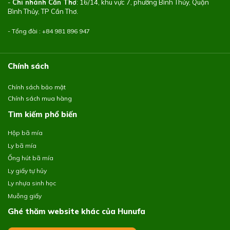
-
Chi nhánh Cần Thơ
: 16/14, khu vực 7, phường Bình Thủy, Quận
Bình Thủy, TP Cần Thơ.
- Tổng đài : +84
981 896 947
Chính sách
Chính sách bảo mật
Chính sách mua hàng
Tìm kiếm phổ biến
Hộp bã mía
Ly bã mía
Ống hút bã mía
Ly giấy tự hủy
Ly nhựa sinh học
Muỗng giấy
Ghé thăm website khác của Hunufa