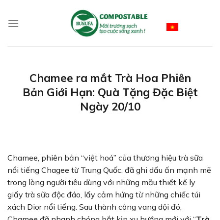
Skip
to
Vietnamese
content
Chamee ra mắt Trà Hoa Phiên
Bản Giới Hạn: Quà Tặng Đặc Biệt
Ngày 20/10
Chamee, phiên bản “việt hoá” của thương hiệu trà sữa
nổi tiếng Chagee từ Trung Quốc, đã ghi dấu ấn mạnh mẽ
trong lòng người tiêu dùng với những mẫu thiết kế ly
giấy trà sữa độc đáo, lấy cảm hứng từ những chiếc túi
xách Dior nổi tiếng. Sau thành công vang dội đó,
Chamee đã nhanh chóng bắt kịp xu hướng mới với “
Trà