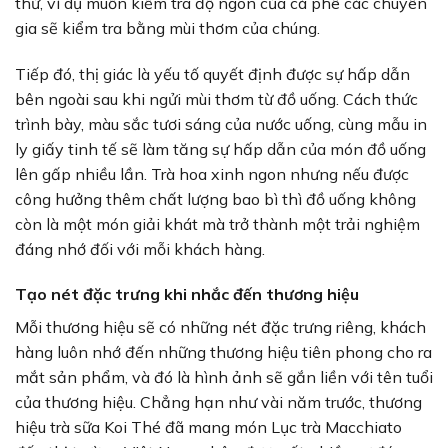
thử, ví dụ muốn kiểm tra độ ngon của cà phê các chuyên
gia sẽ kiểm tra bằng mùi thơm của chúng.
Tiếp đó, thị giác là yếu tố quyết định được sự hấp dẫn
bên ngoài sau khi ngửi mùi thơm từ đồ uống. Cách thức
trình bày, màu sắc tươi sáng của nước uống, cùng mẫu in
ly giấy tinh tế sẽ làm tăng sự hấp dẫn của món đồ uống
lên gấp nhiều lần. Trà hoa xinh ngon nhưng nếu được
công hưởng thêm chất lượng bao bì thì đồ uống không
còn là một món giải khát mà trở thành một trải nghiệm
đáng nhớ đối với mỗi khách hàng.
Tạo nét đặc trưng khi nhắc đến thương hiệu
Mỗi thương hiệu sẽ có những nét đặc trưng riêng, khách
hàng luôn nhớ đến những thương hiệu tiên phong cho ra
mắt sản phẩm, và đó là hình ảnh sẽ gắn liền với tên tuổi
của thương hiệu. Chẳng hạn như vài năm trước, thương
hiệu trà sữa Koi Thé đã mang món Lục trà Macchiato