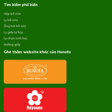
Tìm kiếm phổ biến
Hộp bã mía
Ly bã mía
Ống hút bã mía
Ly giấy tự hủy
Ly nhựa sinh học
Muỗng giấy
Ghé thăm website khác của Hunufa