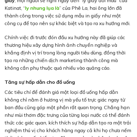
giấy
, mọi người sẽ nghĩ ngay đến “ly giấy đổi màu” của
Katinat, “
ly nhung lụa là
” của Phê La, hai ông lớn đã
thành công trong việc sử dụng mẫu in giấy như một
công cụ để tạo nên sự khác biệt và tạo ra xu hướng mới.
Chính việc đi trước đón đầu xu hướng này đã giúp các
thương hiệu xây dựng hình ảnh chuyển nghiệp và
khẳng định vị trí trong lòng người tiêu dùng, đồng thời
tạo ra những chiến dịch marketing thành công mà
không cần phụ thuộc quá nhiều vào quảng cáo.
Tăng sự hấp dẫn cho đồ uống
Các tiêu chí để đánh giá một loại đồ uống hấp dẫn
không chỉ nằm ở hương vị mà yếu tố trực giác ngay từ
ban đầu cũng góp một phần rất quan trọng. Chẳng hạn
như mùi thơm đặc trưng của từng loại nước có thể đánh
thức các giác quan, kích thích sự hấp dẫn tạo ra một trải
nghiệm thú vị cho khách hàng ngay cả khi họ chưa nếm