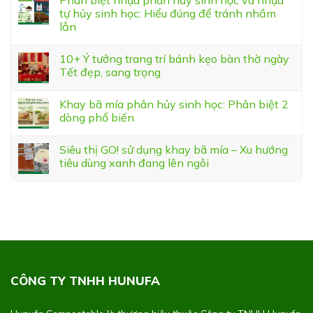
Phân biệt nhựa phân hủy sinh học và nhựa
tự hủy sinh học: Hiểu đúng để tránh nhầm
lẫn
10+ Ý tưởng trang trí bánh kẹo bàn thờ ngày
Tết đẹp, sang trọng
Khay bã mía phân hủy sinh học: Phân biệt 2
dòng phổ biến
Siêu thị GO! sử dụng khay bã mía – Xu hướng
tiêu dùng xanh đang lên ngôi
CÔNG TY TNHH HUNUFA