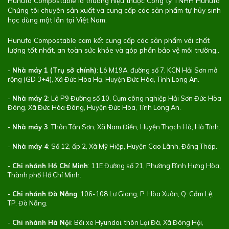
Hunufa Compostable là thương hiệu thuộc Công ty TNHH Hunufa
Chúng tôi chuyên sản xuất và cung cấp các sản phẩm tự hủy sinh
học dùng một lần tại Việt Nam.
Hunufa Compostable cam kết cung cấp các sản phẩm với chất
lượng tốt nhất, an toàn sức khỏe và góp phần bảo vệ môi trường..
-
Nhà máy 1 (Trụ sở chính)
: Lô M19A, đường số 7, KCN Hải Sơn mở
rộng (GD 3+4), Xã Đức Hòa Hạ, Huyện Đức Hòa, Tỉnh Long An.
-
Nhà máy 2
: Lô P9 Đường số 10, Cụm công nghiệp Hải Sơn Đức Hòa
Đông, Xã Đức Hòa Đông, Huyện Đức Hòa, Tỉnh Long An.
-
Nhà máy 3
: Thôn Tân Sơn, Xã Nam Điền, Huyện Thạch Hà, Hà Tĩnh.
-
Nhà máy 4
: Số 12, ấp 2, Xã Mỹ Hiệp, Huyện Cao Lãnh, Đồng Tháp.
-
Chi nhánh Hồ Chí Minh
: 11E Đường số 21, Phường Bình Hưng Hòa,
Thành phố Hồ Chí Minh.
-
Chi nhánh Đà Nẵng
: 106-108 Lư Giang, P. Hòa Xuân, Q. Cẩm Lệ,
TP. Đà Nẵng.
-
Chi nhánh Hà Nội
: Bãi xe Hyundai, thôn Lại Đà, Xã Đông Hội,