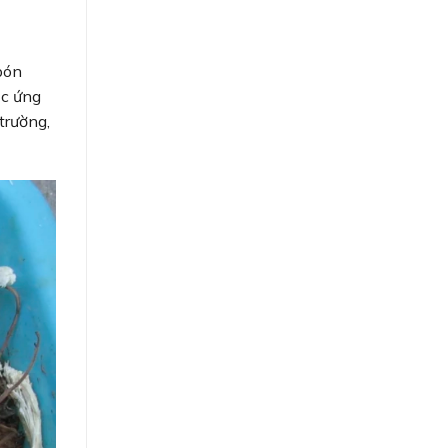
bón
ệc ứng
trường,