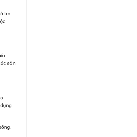
 tro.
uộc
mía
các sản
ạo
n dụng
sống.