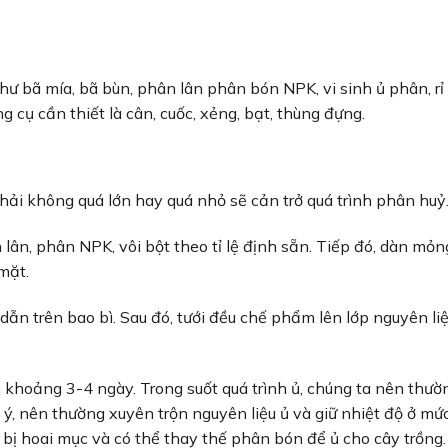
hư bã mía, bã bùn, phân lân phân bón NPK, vi sinh ủ phân, rỉ
 cụ cần thiết là cân, cuốc, xẻng, bạt, thùng đựng.
ải không quá lớn hay quá nhỏ sẽ cản trở quá trình phân huỷ
 lân, phân NPK, vôi bột theo tỉ lệ định sẵn. Tiếp đó, dàn mỏ
mặt.
 dẫn trên bao bì. Sau đó, tưới đều chế phẩm lên lớp nguyên li
 khoảng 3-4 ngày. Trong suốt quá trình ủ, chúng ta nên thườ
 ý, nên thường xuyên trộn nguyên liệu ủ và giữ nhiệt độ ở m
bị hoai mục và có thể thay thế phân bón để ủ cho cây trồng.