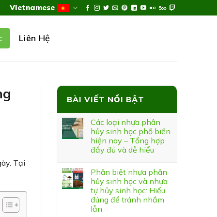
Vietnamese
Liên Hệ
c
ng
BÀI VIẾT NỔI BẬT
Các loại nhựa phân
hủy sinh học phổ biến
hiện nay – Tổng hợp
đầy đủ và dễ hiểu
ày. Tại
Phân biệt nhựa phân
hủy sinh học và nhựa
tự hủy sinh học: Hiểu
đúng để tránh nhầm
lẫn