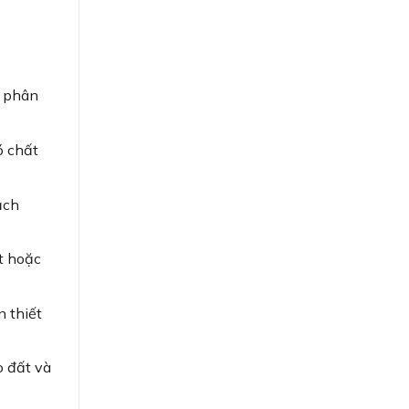
g phân
ó chất
ạch
t hoặc
n thiết
o đất và