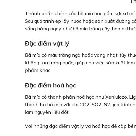
Th
Thành phần chính của bã mía bao gồm sợi xơ mía (
Sau quá trình ép lấy nước hoặc sản xuất đường cô
sống hằng ngày như bã mía trồng cây, bao bì thực
Đặc điểm vật lý
Bã mía có màu trắng ngà hoặc vàng nhạt, tùy thuộ
không tan trong nước, giúp cho việc sản xuất làm
phẩm khác.
Đặc điểm hoá học
Bã mía có thành phần hoá học như Xenlulozo, Lig
thành tro bã mía với khí CO2, SO2, N2 quá trình 
làm nguyên liệu đốt.
Với những đặc điểm vật lý và hoá học đề cập bên