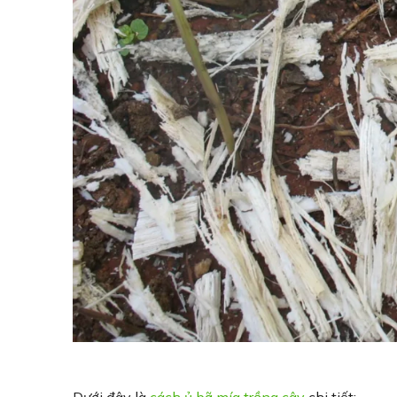
Dưới đây là
cách ủ bã mía trồng cây
chi tiết: