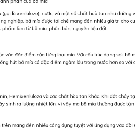
ành phần của bã mía
gọi là xenlulozo), nước, và một số chất hoà tan như đường và
ng nghiệp, bã mía được tái chế mang đến nhiều giá trị cho c
 phẩm làm từ bã mía, phân bón, nguyên liệu đốt.
c vào đặc điểm của từng loại mía. Với cấu trúc dạng sợi, bã 
 ống hút bã mía có đặc điểm ngâm lâu trong nước hơn so với 
nin, Hemixenluloza và các chất hòa tan khác. Khi đốt cháy t
này sinh ra lượng nhiệt lớn, vì vậy mà bã mía thường được tậ
 trên mang đến nhiều công dụng tuyệt vời ứng dụng vào đời 