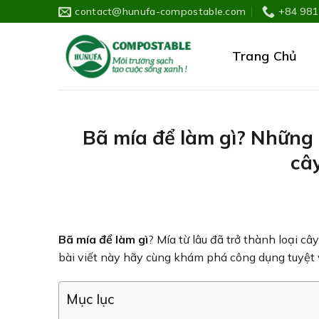
Skip
contact@hunufa-compostable.com
+84 981
to
content
Trang Chủ
Bã mía để làm gì? Những 
câ
Bã mía để làm gì
? Mía từ lâu đã trở thành loại c
bài viết này hãy cùng khám phá công dụng tuyệt 
Mục lục