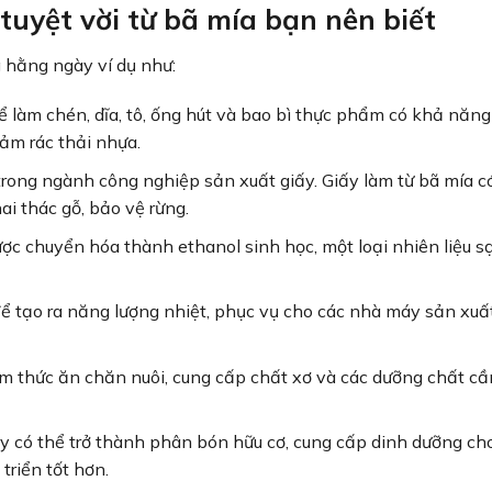
tuyệt vời từ bã mía bạn nên biết
 hằng ngày ví dụ như:
 làm chén, dĩa, tô, ống hút và bao bì thực phẩm có khả năn
iảm rác thải nhựa.
 trong ngành công nghiệp sản xuất giấy. Giấy làm từ bã mía c
ai thác gỗ, bảo vệ rừng.
ược chuyển hóa thành ethanol sinh học, một loại nhiên liệu s
để tạo ra năng lượng nhiệt, phục vụ cho các nhà máy sản xuấ
àm thức ăn chăn nuôi, cung cấp chất xơ và các dưỡng chất cầ
cây có thể trở thành phân bón hữu cơ, cung cấp dinh dưỡng ch
triển tốt hơn.