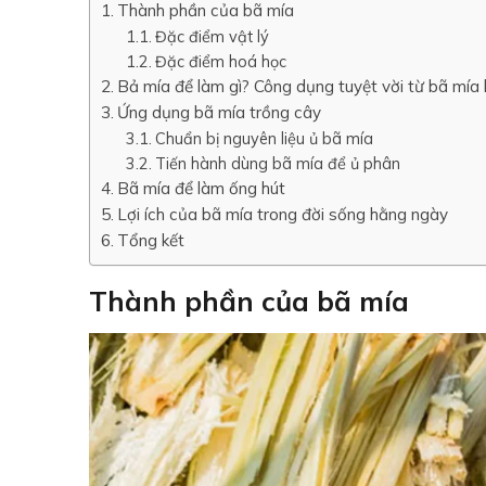
Thành phần của bã mía
Đặc điểm vật lý
Đặc điểm hoá học
Bả mía để làm gì? Công dụng tuyệt vời từ bã mía 
Ứng dụng bã mía trồng cây
Chuẩn bị nguyên liệu ủ bã mía
Tiến hành dùng bã mía để ủ phân
Bã mía để làm ống hút
Lợi ích của bã mía trong đời sống hằng ngày
Tổng kết
Thành phần của bã mía