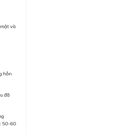
 mật và
.
ng hỗn
ệu đã
ng
ức 50-60