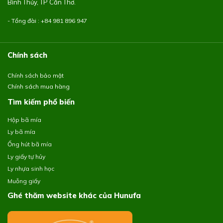
Bình Thủy, TP Cần Thơ.
- Tổng đài : +84
981 896 947
Chính sách
Chính sách bảo mật
Chính sách mua hàng
Tìm kiếm phổ biến
Hộp bã mía
Ly bã mía
Ống hút bã mía
Ly giấy tự hủy
Ly nhựa sinh học
Muỗng giấy
Ghé thăm website khác của Hunufa