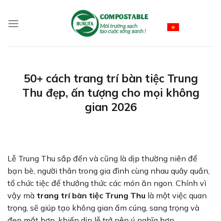
Skip
to
Vietnamese
content
50+ cách trang trí bàn tiệc Trung
Thu đẹp, ấn tượng cho mọi không
gian 2026
Lễ Trung Thu sắp đến và cũng là dịp thường niên để
bạn bè, người thân trong gia đình cùng nhau quây quần,
tổ chức tiệc để thưởng thức các món ăn ngon. Chính vì
vậy mà
trang trí bàn tiệc Trung Thu
là một việc quan
trọng, sẽ giúp tạo không gian ấm cúng, sang trọng và
đẹp mắt hơn, khiến dịp lễ trở nên ý nghĩa hơn.