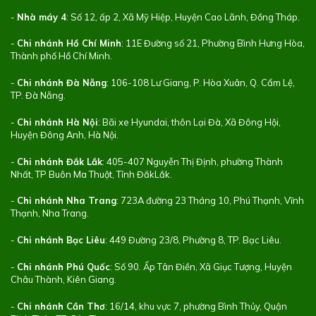
-
Nhà máy 4
: Số 12, ấp 2, Xã Mỹ Hiệp, Huyện Cao Lãnh, Đồng Tháp.
-
Chi nhánh Hồ Chí Minh
: 11E Đường số 21, Phường Bình Hưng Hòa,
Thành phố Hồ Chí Minh.
-
Chi nhánh Đà Nẵng
: 106-108 Lư Giang, P. Hòa Xuân, Q. Cẩm Lệ,
TP. Đà Nẵng.
-
Chi nhánh Hà Nội
: Bãi xe Hyundai, thôn Lại Đà, Xã Đông Hội,
Huyện Đông Anh, Hà Nội.
-
Chi nhánh Đắk Lắk
: 405-407 Nguyễn Thị Định, phường Thành
Nhất, TP Buôn Ma Thuột, Tỉnh ĐắkLắk.
-
Chi nhánh Nha Trang
: 723A đường 23 Tháng 10, Phú Thạnh, Vĩnh
Thạnh, Nha Trang.
-
Chi nhánh Bạc Liêu
: 449 Đường 23/8, Phường 8, TP. Bạc Liêu.
-
Chi nhánh Phú Quốc
: Số 90. Ấp Tân Điền, Xã Giục Tượng, Huyện
Châu Thành, Kiên Giang.
-
Chi nhánh Cần Thơ
: 16/14, khu vực 7, phường Bình Thủy, Quận