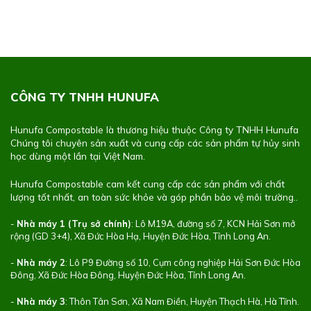
CÔNG TY TNHH HUNUFA
Hunufa Compostable là thương hiệu thuộc Công ty TNHH Hunufa
Chúng tôi chuyên sản xuất và cung cấp các sản phẩm tự hủy sinh
học dùng một lần tại Việt Nam.
Hunufa Compostable cam kết cung cấp các sản phẩm với chất
lượng tốt nhất, an toàn sức khỏe và góp phần bảo vệ môi trường..
-
Nhà máy 1 (Trụ sở chính)
: Lô M19A, đường số 7, KCN Hải Sơn mở
rộng (GD 3+4), Xã Đức Hòa Hạ, Huyện Đức Hòa, Tỉnh Long An.
-
Nhà máy 2
: Lô P9 Đường số 10, Cụm công nghiệp Hải Sơn Đức Hòa
Đông, Xã Đức Hòa Đông, Huyện Đức Hòa, Tỉnh Long An.
-
Nhà máy 3
: Thôn Tân Sơn, Xã Nam Điền, Huyện Thạch Hà, Hà Tĩnh.