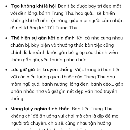
Tạo không khí lễ hội
: Bàn tiệc được bày trí đẹp mắt
với đèn lồng, bánh Trung Thu, hoa quả… sẽ khiến
không khí trở nên rộn ràng, giúp mọi người cảm nhận
rõ nét không khí Tết Trung Thu.
Thể hiện sự gắn kết gia đình
: Khi cả nhà cùng nhau
chuẩn bị, bày biện và thưởng thức bàn tiệc cũng
chính là khoảnh khắc gắn bó, giúp các thành viên
thêm gần gũi, yêu thương nhau hơn.
Lưu giữ giá trị truyền thống
: Việc trang trí bàn tiệc
với các biểu tượng quen thuộc của Trung Thu như
mâm ngũ quả, bánh nướng, lồng đèn, bánh dẻo… góp
phần nhắc nhớ và giữ gìn nét đẹp văn hoá truyền
thống.
Mang lại ý nghĩa tinh thần
: Bàn tiệc Trung Thu
không chỉ để ăn uống vui chơi mà còn là dịp để mọi
người trò chuyện, chia sẻ, cùng nhau tận hưởng