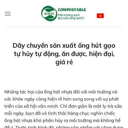
Skip
to
Vietnamese
content
Dây chuyền sản xuất ống hút gạo
tự hủy tự động, ăn được, hiện đại,
giá rẻ
Những tác hại của ống hút nhựa đối với môi trường và
sức khỏe ngày càng hiện rõ hơn song song với sự phát
triển của xã hội văn minh. Chỉ đơn giản là một ly trà sữa
mỗi ngày, bạn đã vô tình thải hàng chục nghìn chiếc
ống hút nhựa khó phân hủy ra môi trường mà không hề
để ý. Trước tình hình đó, những sản phẩm với công dụng