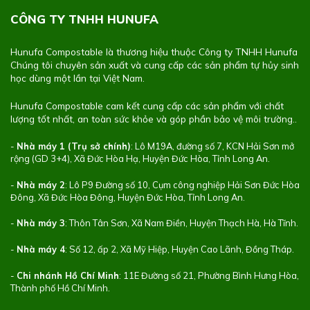
CÔNG TY TNHH HUNUFA
Hunufa Compostable là thương hiệu thuộc Công ty TNHH Hunufa
Chúng tôi chuyên sản xuất và cung cấp các sản phẩm tự hủy sinh
học dùng một lần tại Việt Nam.
Hunufa Compostable cam kết cung cấp các sản phẩm với chất
lượng tốt nhất, an toàn sức khỏe và góp phần bảo vệ môi trường..
-
Nhà máy 1 (Trụ sở chính)
: Lô M19A, đường số 7, KCN Hải Sơn mở
rộng (GD 3+4), Xã Đức Hòa Hạ, Huyện Đức Hòa, Tỉnh Long An.
-
Nhà máy 2
: Lô P9 Đường số 10, Cụm công nghiệp Hải Sơn Đức Hòa
Đông, Xã Đức Hòa Đông, Huyện Đức Hòa, Tỉnh Long An.
-
Nhà máy 3
: Thôn Tân Sơn, Xã Nam Điền, Huyện Thạch Hà, Hà Tĩnh.
-
Nhà máy 4
: Số 12, ấp 2, Xã Mỹ Hiệp, Huyện Cao Lãnh, Đồng Tháp.
-
Chi nhánh Hồ Chí Minh
: 11E Đường số 21, Phường Bình Hưng Hòa,
Thành phố Hồ Chí Minh.