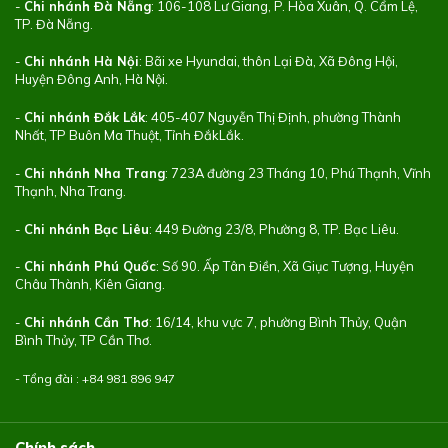
-
Chi nhánh Đà Nẵng
: 106-108 Lư Giang, P. Hòa Xuân, Q. Cẩm Lệ,
TP. Đà Nẵng.
-
Chi nhánh Hà Nội
: Bãi xe Hyundai, thôn Lại Đà, Xã Đông Hội,
Huyện Đông Anh, Hà Nội.
-
Chi nhánh Đắk Lắk
: 405-407 Nguyễn Thị Định, phường Thành
Nhất, TP Buôn Ma Thuột, Tỉnh ĐắkLắk.
-
Chi nhánh Nha Trang
: 723A đường 23 Tháng 10, Phú Thạnh, Vĩnh
Thạnh, Nha Trang.
-
Chi nhánh Bạc Liêu
: 449 Đường 23/8, Phường 8, TP. Bạc Liêu.
-
Chi nhánh Phú Quốc
: Số 90. Ấp Tân Điền, Xã Giục Tượng, Huyện
Châu Thành, Kiên Giang.
-
Chi nhánh Cần Thơ
: 16/14, khu vực 7, phường Bình Thủy, Quận
Bình Thủy, TP Cần Thơ.
- Tổng đài : +84
981 896 947
Chính sách