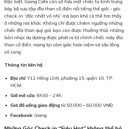
Đặc biệt, Giang Cafe còn sở hữu một chiếc tủ kính trưng
bày bộ sưu tập đĩa than cổ điển nổi tiếng thế giới – góc
check-in “độc nhất vô nhị” mà bạn khó có thể tìm thấy
ở những nơi khác. Không chỉ được chiêm ngưỡng những
chiếc đĩa than quý giá, bạn còn được thưởng thức những
bản nhạc du dương được phát ra từ chính chiếc máy đĩa
than cổ điển, mang lại cảm giác hoài niệm và sâu lắng
vô cùng.
Thông tin liên hệ
Địa chỉ
: Y12 Hồng Lĩnh, phường 15, quận 10, TP.
HCM.
Giờ mở cửa
: 6h30 – 24h.
Giá đồ uống giao động
từ 50.000 – 60.000 VNĐ.
Facebook
: Giang
Những Góc Check-in “Siêu Hot” không thể bỏ