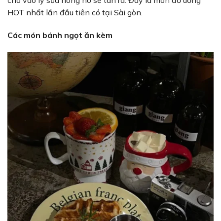
cho vào ly sữa nóng nó sẽ tan ra. Đây là món đồ uống
HOT nhất lần đầu tiên có tại Sài gòn.
Các món bánh ngọt ăn kèm