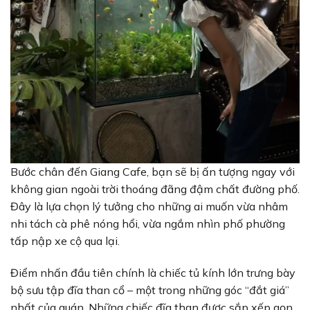
Bước chân đến Giang Cafe, bạn sẽ bị ấn tượng ngay với
không gian ngoài trời thoáng đãng đậm chất đường phố.
Đây là lựa chọn lý tưởng cho những ai muốn vừa nhâm
nhi tách cà phê nóng hổi, vừa ngắm nhìn phố phường
tấp nập xe cộ qua lại.
Điểm nhấn đầu tiên chính là chiếc tủ kính lớn trưng bày
bộ sưu tập đĩa than cổ – một trong những góc “đắt giá”
nhất của quán. Những chiếc đĩa than được sắp xếp gọn