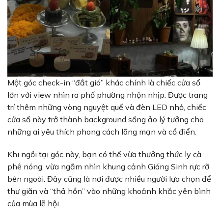
Một góc check-in “đắt giá” khác chính là chiếc cửa sổ
lớn với view nhìn ra phố phường nhộn nhịp. Được trang
trí thêm những vòng nguyệt quế và đèn LED nhỏ, chiếc
cửa sổ này trở thành background sống ảo lý tưởng cho
những ai yêu thích phong cách lãng mạn và cổ điển.
Khi ngồi tại góc này, bạn có thể vừa thưởng thức ly cà
phê nóng, vừa ngắm nhìn khung cảnh Giáng Sinh rực rỡ
bên ngoài. Đây cũng là nơi được nhiều người lựa chọn để
thư giãn và “thả hồn” vào những khoảnh khắc yên bình
của mùa lễ hội.