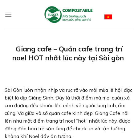
Skip
to
Vietnamese
content
Giang cafe – Quán cafe trang trí
noel HOT nhất lúc này tại Sài gòn
Sài Gòn luôn nhộn nhịp và rực rỡ vào mỗi mùa lễ hội, đặc
biệt là dịp Giáng Sinh. Đây là thời điểm mà mọi quán xá,
con đường đều khoác lên mình vẻ ngoài lung linh, ấm
cúng. Và giữa vô số quán cafe xinh đẹp, Giang Cafe nổi
lên như một điểm trang trí noel “hot” nhất lúc này, được
đông đảo bạn trẻ săn lùng để check-in và tận hưởng
không khí Noel đầy ấn tượng.