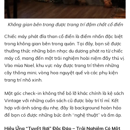
Không gian bên trong được trang trí đậm chất cổ điển
Chiếc máy phát đĩa than cổ điển là điểm nhấn đặc biệt
trong không gian bên trong quán. Tại đây, bạn sẽ được
thưởng thức những bản nhạc du dương phát ra từ chiếc
máy cổ, mang đến một trải nghiệm hoài niệm đầy thú vị.
Vào mùa Noel, khu vực này được trang trí thêm những
cây thông mini, vòng hoa nguyệt quế và các phụ kiện
trang trí nhỏ xinh.
Một góc check-in không thể bỏ lỡ khác chính là kệ sách
Vintage với những cuốn sách cũ được bày trí tỉ mỉ. Kết
hợp với ánh sáng dịu nhẹ, đây là background hoàn hảo
để bạn có được những bức ảnh “nghệ thuật” và ấm áp.
Hiệu Ứng “Tuyết Rơi” Độc Đáo – Trải Nghiệm Có Một