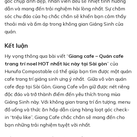
góc chụp ảnh đẹp, nhân viên đều sẽ nhiệt tình hướng
dẫn và mang đến trải nghiệm hài lòng nhất. Sự chăm
sóc chu đáo của họ chắc chắn sẽ khiến bạn cảm thấy
thoải mái và ấm áp trong không gian Giáng Sinh của
quán.
Kết luận
Hy vọng thông qua bài viết “
Giang cafe – Quán cafe
trang trí noel HOT nhất lúc này tại Sài gòn
” của
Hunufa Compostable có thể giúp bạn tìm được một quán
cafe trang trí giáng sinh ưng ý nhất. Giữa vô vàn quán
cafe đẹp tại Sài Gòn, Giang Cafe vẫn giữ được nét riêng
độc đáo và trở thành điểm đến yêu thích trong mùa
Giáng Sinh này. Với không gian trang trí ấn tượng, menu
đồ uống và thức ăn hấp dẫn cùng hàng loạt góc check-
in “triệu like”, Giang Cafe chắc chắn sẽ mang đến cho
bạn những trải nghiệm tuyệt vời nhất.