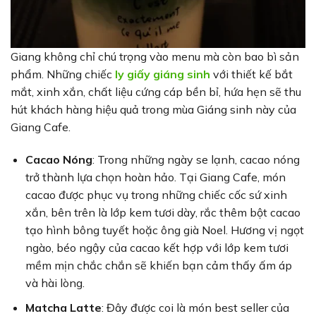
Giang không chỉ chú trọng vào menu mà còn bao bì sản
phẩm. Những chiếc
ly giấy giáng sinh
với thiết kế bắt
mắt, xinh xắn, chất liệu cứng cáp bền bỉ, hứa hẹn sẽ thu
hút khách hàng hiệu quả trong mùa Giáng sinh này của
Giang Cafe.
Cacao Nóng
: Trong những ngày se lạnh, cacao nóng
trở thành lựa chọn hoàn hảo. Tại Giang Cafe, món
cacao được phục vụ trong những chiếc cốc sứ xinh
xắn, bên trên là lớp kem tươi dày, rắc thêm bột cacao
tạo hình bông tuyết hoặc ông già Noel. Hương vị ngọt
ngào, béo ngậy của cacao kết hợp với lớp kem tươi
mềm mịn chắc chắn sẽ khiến bạn cảm thấy ấm áp
và hài lòng.
Matcha Latte
: Đây được coi là món best seller của