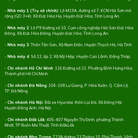
-
Nhà máy 1 (Trụ sở chính)
: Lô M19A, đường số 7, KCN Hải Sơn mở
rộng (GD 3+4), Xã Đức Hòa Hạ, Huyện Đức Hòa, Tỉnh Long An.
-
Nhà máy 2
: Lô P9 Đường số 10, Cụm công nghiệp Hải Sơn Đức Hòa
Đông, Xã Đức Hòa Đông, Huyện Đức Hòa, Tỉnh Long An.
-
Nhà máy 3
: Thôn Tân Sơn, Xã Nam Điền, Huyện Thạch Hà, Hà Tĩnh.
-
Nhà máy 4
: Số 12, ấp 2, Xã Mỹ Hiệp, Huyện Cao Lãnh, Đồng Tháp.
-
Chi nhánh Hồ Chí Minh
: 11E Đường số 21, Phường Bình Hưng Hòa,
Thành phố Hồ Chí Minh.
-
Chi nhánh Đà Nẵng
: 106-108 Lư Giang, P. Hòa Xuân, Q. Cẩm Lệ,
TP. Đà Nẵng.
-
Chi nhánh Hà Nội
: Bãi xe Hyundai, thôn Lại Đà, Xã Đông Hội,
Huyện Đông Anh, Hà Nội.
-
Chi nhánh Đắk Lắk
: 405-407 Nguyễn Thị Định, phường Thành
Nhất, TP Buôn Ma Thuột, Tỉnh ĐắkLắk.
-
Chi nhánh Nha Trang
: 723A đường 23 Tháng 10, Phú Thạnh, Vĩnh