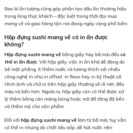
Bao bì ấn tượng cũng góp phần tạo dấu ấn thương hiệu
trong lòng thực khách – đặc biệt trong thời đại mua
mang về và giao hàng tận nơi đang ngày càng phổ biến.
Hộp đựng sushi mang về có in ấn được
không?
Hộp đựng sushi mang về
bằng giấy hay bã mía đều
có
thể in ấn được
. Với hộp giấy, việc in ấn khá dễ dàng do
bề mặt phẳng, ít thấm nước và tương thích với nhiều
công nghệ in như in offset, in flexo hay in kỹ thuật số.
Hình ảnh và chữ in trên hộp giấy thường sẽ rõ nét, đều
màu và bền hơn. Ngoài ra, hộp giấy còn có thể được xử
lý thêm bằng cán màng bóng hoặc mờ để tăng độ bền
và thẩm mỹ cho sản phẩm.
Đối với
hộp đựng sushi mang về
làm từ bã mía, tuy vẫn
có thể in nhưng do chất liệu xốp, dễ hút nước nên