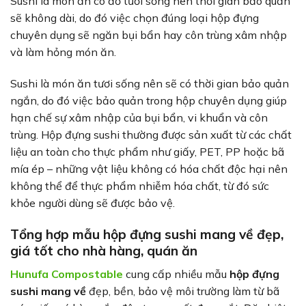
Sushi là món ăn có đồ tươi sống nên thời gian bảo quản
sẽ không dài, do đó việc chọn đúng loại hộp đựng
chuyên dụng sẽ ngăn bụi bẩn hay côn trùng xâm nhập
và làm hỏng món ăn.
Sushi là món ăn tươi sống nên sẽ có thời gian bảo quản
ngắn, do đó việc bảo quản trong hộp chuyên dụng giúp
hạn chế sự xâm nhập của bụi bẩn, vi khuẩn và côn
trùng. Hộp đựng sushi thường được sản xuất từ các chất
liệu an toàn cho thực phẩm như giấy, PET, PP hoặc bã
mía ép – những vật liệu không có hóa chất độc hại nên
không thể để thực phẩm nhiễm hóa chất, từ đó sức
khỏe người dùng sẽ được bảo vệ.
Tổng hợp mẫu hộp đựng sushi mang về đẹp,
giá tốt cho nhà hàng, quán ăn
Hunufa Compostable
cung cấp nhiều mẫu
hộp đựng
sushi mang về
đẹp, bền, bảo vệ môi trường làm từ bã