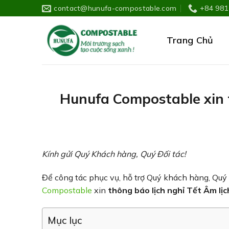
Skip
contact@hunufa-compostable.com
+84 981
to
content
Trang Chủ
Hunufa Compostable xin t
Kính gửi Quý Khách hàng, Quý Đối tác!
Để công tác phục vụ, hỗ trợ Quý khách hàng, Quý đ
Compostable
xin
thông báo lịch nghỉ Tết Âm lị
Mục lục