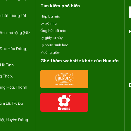
Tìm kiếm phổ biến
chất lượng tốt
Hộp bã mía
Ly bã mía
Ống hút bã mía
 Sơn mở rộng (GD
Ly giấy tự hủy
Ly nhựa sinh học
n Đức Hòa Đông,
Muỗng giấy
Ghé thăm website khác của Hunufa
Hà Tĩnh.
ng Tháp.
Hưng Hòa, Thành
ẩm Lệ, TP. Đà
 Hội, Huyện Đông