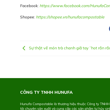
Facebook:
https://www.facebook.com/
HunufaCom
Shopee:
https://shopee.vn/hunufacompostable
Sự thật về món trà chanh giã tay ”hot rần rầ
CÔNG TY TNHH HUNUFA
Hunufa Compostable là thương hiệu thuộc Công ty TNH
tôi chuyên sản xuất và cung cấp các sản phẩm tự hủy si