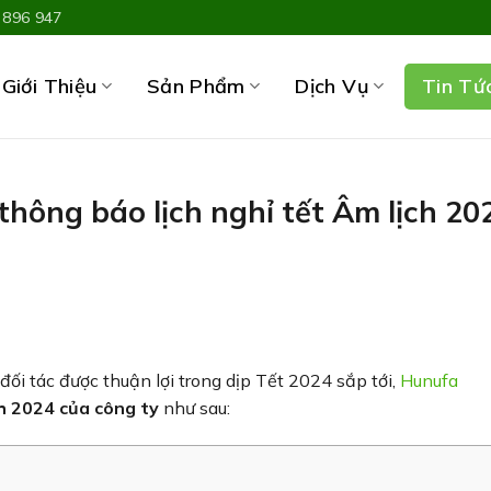
 896 947
Giới Thiệu
Sản Phẩm
Dịch Vụ
Tin Tứ
hông báo lịch nghỉ tết Âm lịch 20
ối tác được thuận lợi trong dịp Tết 2024 sắp tới,
Hunufa
ch 2024 của công ty
như sau: