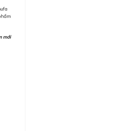
nufa
 phẩm
m mới