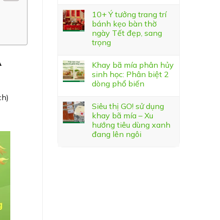
10+ Ý tưởng trang trí
bánh kẹo bàn thờ
ngày Tết đẹp, sang
trọng
A
Khay bã mía phân hủy
sinh học: Phân biệt 2
dòng phổ biến
ch)
Siêu thị GO! sử dụng
khay bã mía – Xu
hướng tiêu dùng xanh
đang lên ngôi