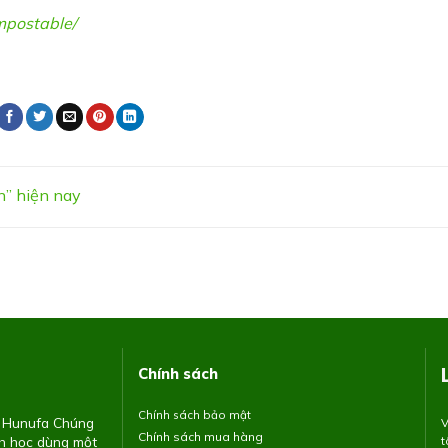
postable
/
n” hiện nay
Chính sách
Chính sách bảo mật
H Hunufa
Chúng
V
Chính sách mua hàng
nh học dùng một
t