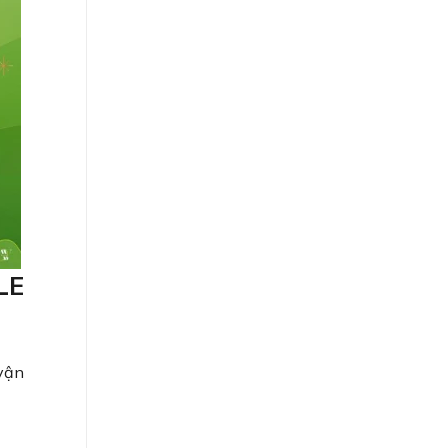
LE
 vận