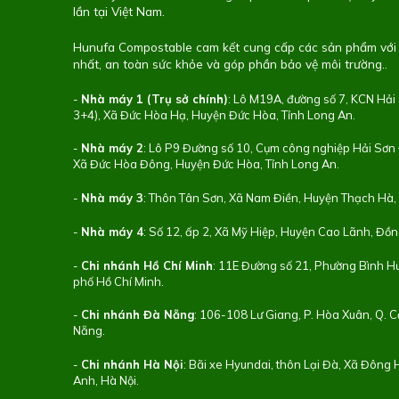
lần tại Việt Nam.
Hunufa Compostable cam kết cung cấp các sản phẩm với 
nhất, an toàn sức khỏe và góp phần bảo vệ môi trường..
-
Nhà máy 1 (Trụ sở chính)
: Lô M19A, đường số 7, KCN Hải
3+4), Xã Đức Hòa Hạ, Huyện Đức Hòa, Tỉnh Long An.
-
Nhà máy 2
: Lô P9 Đường số 10, Cụm công nghiệp Hải Sơ
Xã Đức Hòa Đông, Huyện Đức Hòa, Tỉnh Long An.
-
Nhà máy 3
: Thôn Tân Sơn, Xã Nam Điền, Huyện Thạch Hà, 
-
Nhà máy 4
: Số 12, ấp 2, Xã Mỹ Hiệp, Huyện Cao Lãnh, Đồ
-
Chi nhánh Hồ Chí Minh
: 11E Đường số 21, Phường Bình 
phố Hồ Chí Minh.
-
Chi nhánh Đà Nẵng
: 106-108 Lư Giang, P. Hòa Xuân, Q. C
Nẵng.
-
Chi nhánh Hà Nội
: Bãi xe Hyundai, thôn Lại Đà, Xã Đông
Anh, Hà Nội.