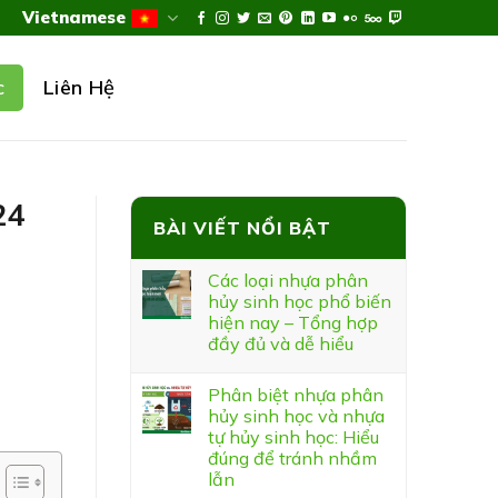
Vietnamese
Liên Hệ
c
24
BÀI VIẾT NỔI BẬT
Các loại nhựa phân
hủy sinh học phổ biến
hiện nay – Tổng hợp
đầy đủ và dễ hiểu
Phân biệt nhựa phân
hủy sinh học và nhựa
tự hủy sinh học: Hiểu
đúng để tránh nhầm
lẫn