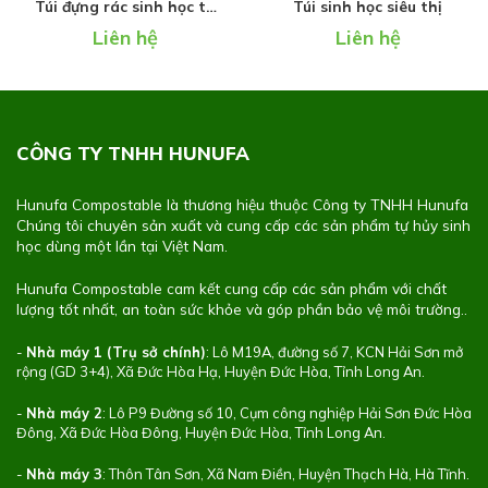
Túi đựng rác sinh học tự
Túi sinh học siêu thị
phân hủy 100% cao cấp
Liên hệ
Liên hệ
(Không nhựa)
CÔNG TY TNHH HUNUFA
Hunufa Compostable là thương hiệu thuộc Công ty TNHH Hunufa
Chúng tôi chuyên sản xuất và cung cấp các sản phẩm tự hủy sinh
học dùng một lần tại Việt Nam.
Hunufa Compostable cam kết cung cấp các sản phẩm với chất
lượng tốt nhất, an toàn sức khỏe và góp phần bảo vệ môi trường..
-
Nhà máy 1 (Trụ sở chính)
: Lô M19A, đường số 7, KCN Hải Sơn mở
rộng (GD 3+4), Xã Đức Hòa Hạ, Huyện Đức Hòa, Tỉnh Long An.
-
Nhà máy 2
: Lô P9 Đường số 10, Cụm công nghiệp Hải Sơn Đức Hòa
Đông, Xã Đức Hòa Đông, Huyện Đức Hòa, Tỉnh Long An.
-
Nhà máy 3
: Thôn Tân Sơn, Xã Nam Điền, Huyện Thạch Hà, Hà Tĩnh.