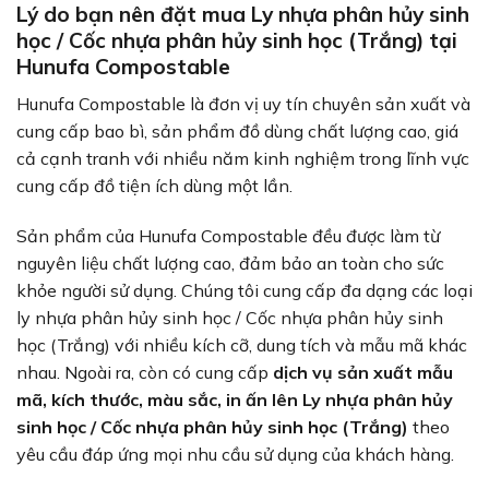
Lý do bạn nên đặt mua Ly nhựa phân hủy sinh
học / Cốc nhựa phân hủy sinh học (Trắng) tại
Hunufa Compostable
Hunufa Compostable là đơn vị uy tín chuyên sản xuất và
cung cấp bao bì, sản phẩm đồ dùng chất lượng cao, giá
cả cạnh tranh với nhiều năm kinh nghiệm trong lĩnh vực
cung cấp đồ tiện ích dùng một lần.
Sản phẩm của Hunufa Compostable đều được làm từ
nguyên liệu chất lượng cao, đảm bảo an toàn cho sức
khỏe người sử dụng. Chúng tôi cung cấp đa dạng các loại
ly nhựa phân hủy sinh học / Cốc nhựa phân hủy sinh
học (Trắng) với nhiều kích cỡ, dung tích và mẫu mã khác
nhau. Ngoài ra, còn có cung cấp
dịch vụ sản xuất mẫu
mã, kích thước, màu sắc, in ấn lên Ly nhựa phân hủy
sinh học / Cốc nhựa phân hủy sinh học (Trắng)
theo
yêu cầu đáp ứng mọi nhu cầu sử dụng của khách hàng.