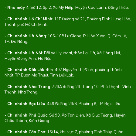
-
Nhà máy 4
: Số 12, ấp 2, Xã Mỹ Hiệp, Huyện Cao Lãnh, Đồng Tháp.
-
Chi nhánh Hồ Chí Minh
: 11E Đường số 21, Phường Bình Hưng Hòa,
Thành phố Hồ Chí Minh.
-
Chi nhánh Đà Nẵng
: 106-108 Lư Giang, P. Hòa Xuân, Q. Cẩm Lệ,
TP. Đà Nẵng.
-
Chi nhánh Hà Nội
: Bãi xe Hyundai, thôn Lại Đà, Xã Đông Hội,
Huyện Đông Anh, Hà Nội.
-
Chi nhánh Đắk Lắk
: 405-407 Nguyễn Thị Định, phường Thành
Nhất, TP Buôn Ma Thuột, Tỉnh ĐắkLắk.
-
Chi nhánh Nha Trang
: 723A đường 23 Tháng 10, Phú Thạnh, Vĩnh
Thạnh, Nha Trang.
-
Chi nhánh Bạc Liêu
: 449 Đường 23/8, Phường 8, TP. Bạc Liêu.
-
Chi nhánh Phú Quốc
: Số 90. Ấp Tân Điền, Xã Giục Tượng, Huyện
Châu Thành, Kiên Giang.
-
Chi nhánh Cần Thơ
: 16/14, khu vực 7, phường Bình Thủy, Quận