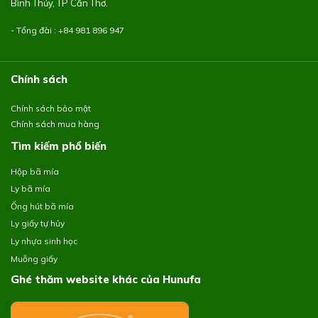
Bình Thủy, TP Cần Thơ.
- Tổng đài : +84
981 896 947
Chính sách
Chính sách bảo mật
Chính sách mua hàng
Tìm kiếm phổ biến
Hộp bã mía
Ly bã mía
Ống hút bã mía
Ly giấy tự hủy
Ly nhựa sinh học
Muỗng giấy
Ghé thăm website khác của Hunufa