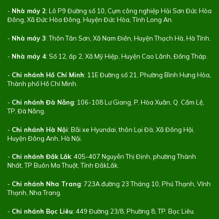
-
Nhà máy 2
: Lô P9 Đường số 10, Cụm công nghiệp Hải Sơn Đức Hòa
Đông, Xã Đức Hòa Đông, Huyện Đức Hòa, Tỉnh Long An.
-
Nhà máy 3
: Thôn Tân Sơn, Xã Nam Điền, Huyện Thạch Hà, Hà Tĩnh.
-
Nhà máy 4
: Số 12, ấp 2, Xã Mỹ Hiệp, Huyện Cao Lãnh, Đồng Tháp.
-
Chi nhánh Hồ Chí Minh
: 11E Đường số 21, Phường Bình Hưng Hòa,
Thành phố Hồ Chí Minh.
-
Chi nhánh Đà Nẵng
: 106-108 Lư Giang, P. Hòa Xuân, Q. Cẩm Lệ,
TP. Đà Nẵng.
-
Chi nhánh Hà Nội
: Bãi xe Hyundai, thôn Lại Đà, Xã Đông Hội,
Huyện Đông Anh, Hà Nội.
-
Chi nhánh Đắk Lắk
: 405-407 Nguyễn Thị Định, phường Thành
Nhất, TP Buôn Ma Thuột, Tỉnh ĐắkLắk.
-
Chi nhánh Nha Trang
: 723A đường 23 Tháng 10, Phú Thạnh, Vĩnh
Thạnh, Nha Trang.
-
Chi nhánh Bạc Liêu
: 449 Đường 23/8, Phường 8, TP. Bạc Liêu.