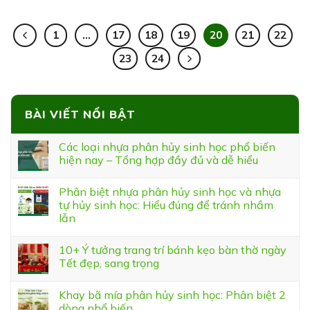
1
…
17
18
19
20
21
22
23
24
BÀI VIẾT NỔI BẬT
Các loại nhựa phân hủy sinh học phổ biến
hiện nay – Tổng hợp đầy đủ và dễ hiểu
Phân biệt nhựa phân hủy sinh học và nhựa
tự hủy sinh học: Hiểu đúng để tránh nhầm
lẫn
10+ Ý tưởng trang trí bánh kẹo bàn thờ ngày
Tết đẹp, sang trọng
Khay bã mía phân hủy sinh học: Phân biệt 2
dòng phổ biến