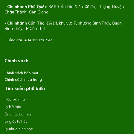
-
Chi nhánh Phú Quốc
: Số 90. Ấp Tân Điền, Xã Giục Tượng, Huyện
Châu Thành, Kiên Giang.
-
Chi nhánh Cần Thơ
: 16/14, khu vực 7, phường Bình Thủy, Quận
Bình Thủy, TP Cần Thơ.
- Tổng đài : +84
981 896 947
Chính sách
Chính sách bảo mật
Chính sách mua hàng
Tìm kiếm phổ biến
Hộp bã mía
Ly bã mía
Ống hút bã mía
Ly giấy tự hủy
Ly nhựa sinh học