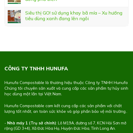
Siêu thị GO! sử dụng khay bã mía – Xu hướng
tiêu dùng xanh đang lên ngôi
CÔNG TY TNHH HUNUFA
Hunufa Compostable là thương hiệu thuộc Công ty TNHH Hunufa
Chúng tôi chuyên sản xuất và cung cấp các sản phẩm tự hủy sinh
học dùng một lần tại Việt Nam.
Hunufa Compostable cam kết cung cấp các sản phẩm với chất
lượng tốt nhất, an toàn sức khỏe và góp phần bảo vệ môi trường..
-
Nhà máy 1 (Trụ sở chính)
: Lô M19A, đường số 7, KCN Hải Sơn mở
rộng (GD 3+4), Xã Đức Hòa Hạ, Huyện Đức Hòa, Tỉnh Long An.