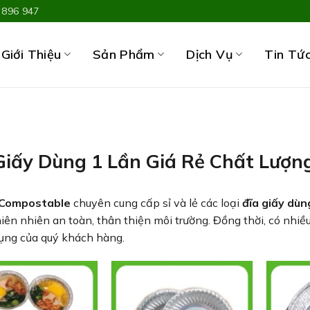
 896 947
Giới Thiệu
Sản Phẩm
Dịch Vụ
Tin Tứ
Giấy Dùng 1 Lần Giá Rẻ Chất Lượn
 Compostable
chuyên cung cấp sỉ và lẻ các loại
đĩa giấy dùn
ên nhiên an toàn, thân thiện môi trường.
Đồng thời, có nhiề
dụng của quý khách hàng
.