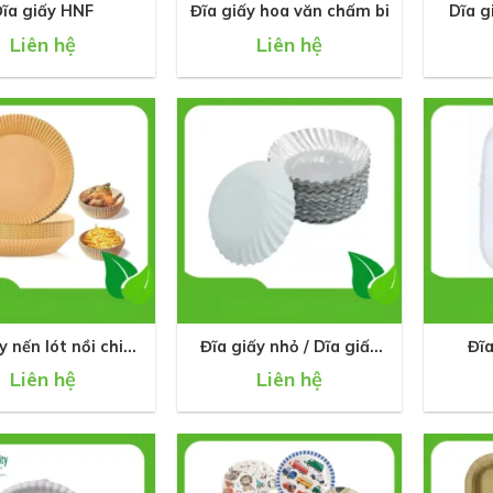
ĩa giấy HNF
Đĩa giấy hoa văn chấm bi
Dĩa g
Liên hệ
Liên hệ
+
+
y nến lót nồi chiên
Đĩa giấy nhỏ / Dĩa giấy
Đĩa
không dầu
nhỏ đựng nước chấm
Liên hệ
Liên hệ