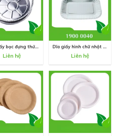
+
iấy bạc đựng thức
Dĩa giấy hình chữ nhật tự
ăn nóng
hủy hoàn toàn
Liên hệ
Liên hệ
+