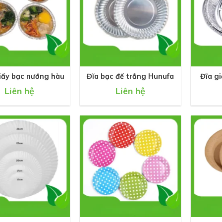
+
+
iấy bạc nướng hàu
Đĩa bạc đế trắng Hunufa
Đĩa g
Liên hệ
Liên hệ
+
+