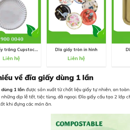
+
+
ấy trắng Cupstock
Dĩa giấy tròn in hình
D
tròn
Liên hệ
Liên hệ
iểu về đĩa giấy dùng 1 lần
 dùng 1 lần
được sản xuất từ chất liệu giấy tự nhiên, an to
 những dịp lễ tết, tiệc tùng, dã ngoại. Đĩa giấy cấu tạo 2 lớ
 tốt khi đựng các món ăn.