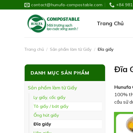
Skip
contact@hunufa-compostable.com
+84 981
to
content
Trang Chủ
Trang chủ
/
Sản phẩm làm từ Giấy
/
Đĩa giấy
Đĩa 
DANH MỤC SẢN PHẨM
Hunufa
Sản phẩm làm từ Giấy
100% thi
Ly giấy, cốc giấy
cầu sử 
Tô giấy / bát giấy
Ống hút giấy
Đĩa giấy