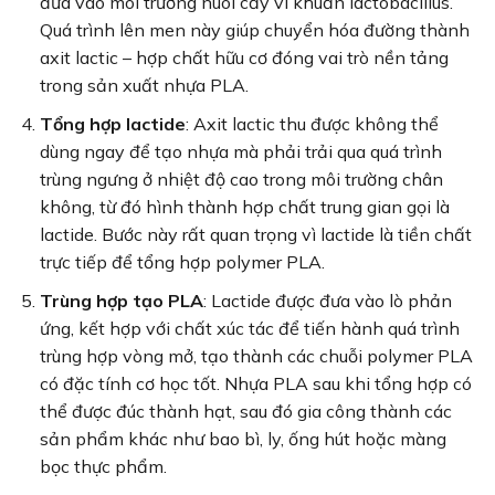
đưa vào môi trường nuôi cấy vi khuẩn lactobacillus.
Quá trình lên men này giúp chuyển hóa đường thành
axit lactic – hợp chất hữu cơ đóng vai trò nền tảng
trong sản xuất nhựa PLA.
Tổng hợp lactide
: Axit lactic thu được không thể
dùng ngay để tạo nhựa mà phải trải qua quá trình
trùng ngưng ở nhiệt độ cao trong môi trường chân
không, từ đó hình thành hợp chất trung gian gọi là
lactide. Bước này rất quan trọng vì lactide là tiền chất
trực tiếp để tổng hợp polymer PLA.
Trùng hợp tạo PLA
: Lactide được đưa vào lò phản
ứng, kết hợp với chất xúc tác để tiến hành quá trình
trùng hợp vòng mở, tạo thành các chuỗi polymer PLA
có đặc tính cơ học tốt. Nhựa PLA sau khi tổng hợp có
thể được đúc thành hạt, sau đó gia công thành các
sản phẩm khác như bao bì, ly, ống hút hoặc màng
bọc thực phẩm.