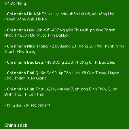
TP. Đà Nẵng.
-
Chi nhánh Hà Nội
: Bãi xe Hyundai, thôn Lại Đà, Xã Đông Hội,
Huyện Đông Anh, Hà Nội.
-
Chi nhánh Đắk Lắk
: 405-407 Nguyễn Thị Định, phường Thành
Nhất, TP Buôn Ma Thuột, Tỉnh ĐắkLắk.
-
Chi nhánh Nha Trang
: 723A đường 23 Tháng 10, Phú Thạnh, Vĩnh
Thạnh, Nha Trang.
-
Chi nhánh Bạc Liêu
: 449 Đường 23/8, Phường 8, TP. Bạc Liêu.
-
Chi nhánh Phú Quốc
: Số 90. Ấp Tân Điền, Xã Giục Tượng, Huyện
Châu Thành, Kiên Giang.
-
Chi nhánh Cần Thơ
: 16/14, khu vực 7, phường Bình Thủy, Quận
Bình Thủy, TP Cần Thơ.
- Tổng đài : +84
981 896 947
Chính sách