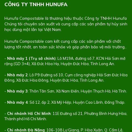
CÔNG TY TNHH HUNUFA
Hunufa Compostable là thương hiệu thuộc Công ty TNHH Hunufa
Chúng tôi chuyên sản xuất và cung cấp các sản phẩm tự hủy sinh
học dùng một lần tại Việt Nam.
Hunufa Compostable cam kết cung cấp các sản phẩm với chất
lượng tốt nhất, an toàn sức khỏe và góp phần bảo vệ môi trường..
-
Nhà máy 1 (Trụ sở chính)
: Lô M19A, đường số 7, KCN Hải Sơn mở
rộng (GD 3+4), Xã Đức Hòa Hạ, Huyện Đức Hòa, Tỉnh Long An.
-
Nhà máy 2
: Lô P9 Đường số 10, Cụm công nghiệp Hải Sơn Đức Hòa
Đông, Xã Đức Hòa Đông, Huyện Đức Hòa, Tỉnh Long An.
-
Nhà máy 3
: Thôn Tân Sơn, Xã Nam Điền, Huyện Thạch Hà, Hà Tĩnh.
-
Nhà máy 4
: Số 12, ấp 2, Xã Mỹ Hiệp, Huyện Cao Lãnh, Đồng Tháp.
-
Chi nhánh Hồ Chí Minh
: 11E Đường số 21, Phường Bình Hưng Hòa,
Thành phố Hồ Chí Minh.
-
Chi nhánh Đà Nẵng
: 106-108 Lư Giang, P. Hòa Xuân, Q. Cẩm Lệ,